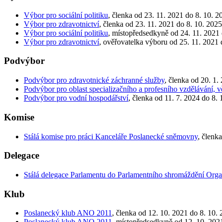
Výbor pro sociální politiku
, členka od 23. 11. 2021 do 8. 10. 2
Výbor pro zdravotnictví
, členka od 23. 11. 2021 do 8. 10. 2025
Výbor pro sociální politiku
, místopředsedkyně od 24. 11. 2021 
Výbor pro zdravotnictví
, ověřovatelka výboru od 25. 11. 2021 
Podvýbor
Podvýbor pro zdravotnické záchranné služby
, členka od 20. 1.
Podvýbor pro oblast specializačního a profesního vzdělávání,
Podvýbor pro vodní hospodářství
, členka od 11. 7. 2024 do 8.
Komise
Stálá komise pro práci Kanceláře Poslanecké sněmovny
, členk
Delegace
Stálá delegace Parlamentu do Parlamentního shromáždění Orga
Klub
Poslanecký klub ANO 2011
, členka od 12. 10. 2021 do 8. 10.
Poslanecký klub ANO 2011
, místopředsedkyně od 12. 10. 202