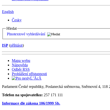
English
Česky
Hledat
Plnotextové vyhledávání
ISP
(
příhlásit
)
Mapa webu
Nápověda
Odběr RSS
Prohlášení přístupnosti
Parlament České republiky, Poslanecká sněmovna, Sněmovní 4, 118 2
Telefon na spojovatelku:
257 171 111
Informace dle zákona 106/1999 Sb.