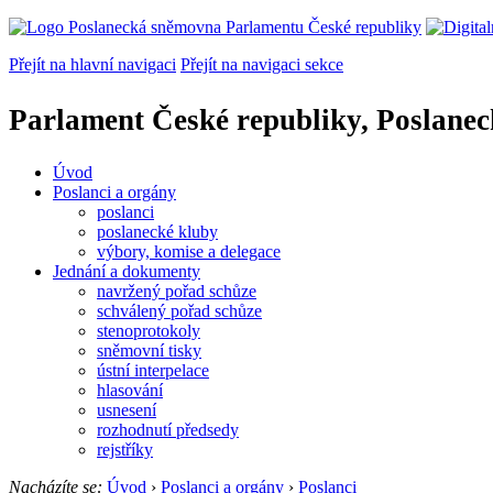
Přejít na hlavní navigaci
Přejít na navigaci sekce
Parlament České republiky, Poslane
Úvod
Poslanci a orgány
poslanci
poslanecké kluby
výbory, komise a delegace
Jednání a dokumenty
navržený pořad schůze
schválený pořad schůze
stenoprotokoly
sněmovní tisky
ústní interpelace
hlasování
usnesení
rozhodnutí předsedy
rejstříky
Nacházíte se:
Úvod
›
Poslanci a orgány
›
Poslanci