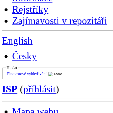
Rejstříky
Zajímavosti v repozitáři
English
Česky
Hledat
Plnotextové vyhledávání
ISP
(
příhlásit
)
Mapa webu