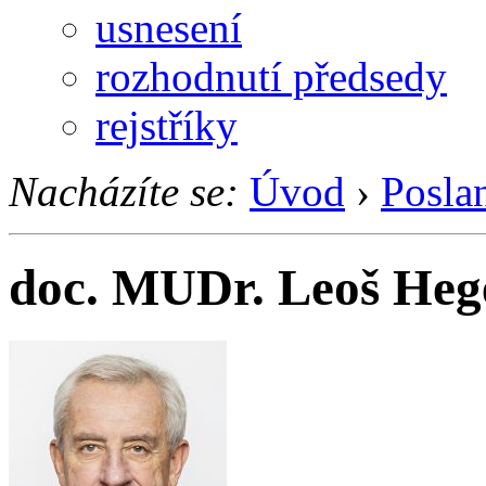
usnesení
rozhodnutí předsedy
rejstříky
Nacházíte se:
Úvod
›
Posla
doc. MUDr. Leoš Hege