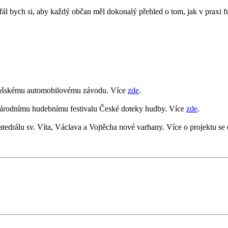
l bych si, aby každý občan měl dokonalý přehled o tom, jak v praxi fu
valašskému automobilovému závodu. Více
zde
.
národnímu hudebnímu festivalu České doteky hudby. Více
zde
.
edrálu sv. Víta, Václava a Vojtěcha nové varhany. Více o projektu se