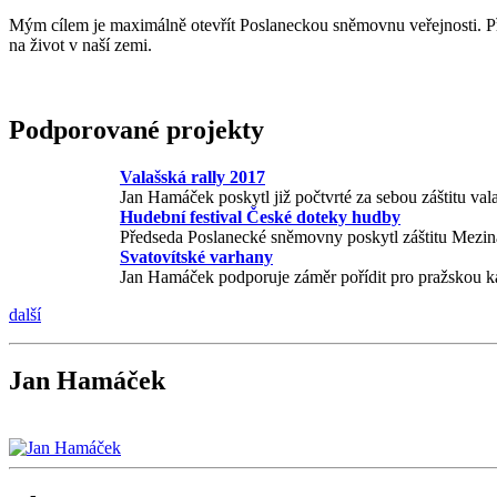
Mým cílem je maximálně otevřít Poslaneckou sněmovnu veřejnosti. Přá
na život v naší zemi.
Podporované projekty
Valašská rally 2017
Jan Hamáček poskytl již počtvrté za sebou záštitu 
Hudební festival České doteky hudby
Předseda Poslanecké sněmovny poskytl záštitu Mezi
Svatovítské varhany
Jan Hamáček podporuje záměr pořídit pro pražskou kat
další
Jan Hamáček