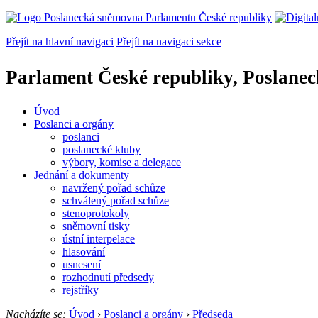
Přejít na hlavní navigaci
Přejít na navigaci sekce
Parlament České republiky, Poslane
Úvod
Poslanci a orgány
poslanci
poslanecké kluby
výbory, komise a delegace
Jednání a dokumenty
navržený pořad schůze
schválený pořad schůze
stenoprotokoly
sněmovní tisky
ústní interpelace
hlasování
usnesení
rozhodnutí předsedy
rejstříky
Nacházíte se:
Úvod
›
Poslanci a orgány
›
Předseda