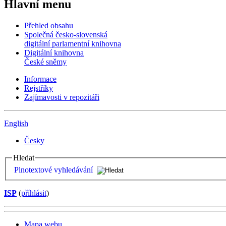
Hlavní menu
Přehled obsahu
Společná česko-slovenská
digitální parlamentní knihovna
Digitální knihovna
České sněmy
Informace
Rejstříky
Zajímavosti v repozitáři
English
Česky
Hledat
Plnotextové vyhledávání
ISP
(
příhlásit
)
Mapa webu