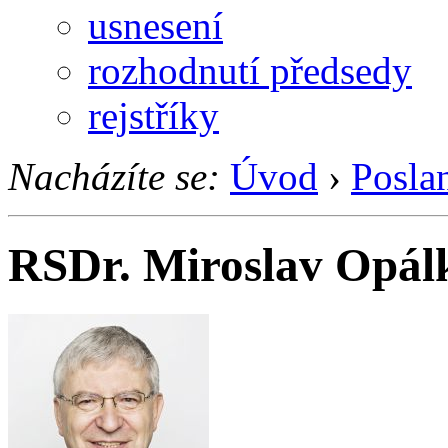
usnesení
rozhodnutí předsedy
rejstříky
Nacházíte se:
Úvod
›
Posla
RSDr. Miroslav Opál