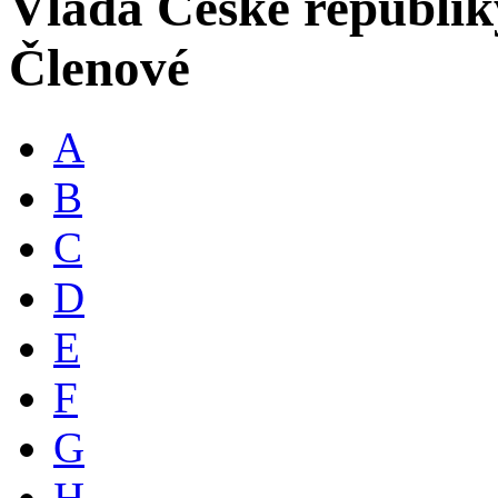
Vláda České republik
Členové
A
B
C
D
E
F
G
H