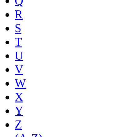
Q
R
S
T
U
V
W
X
Y
Z