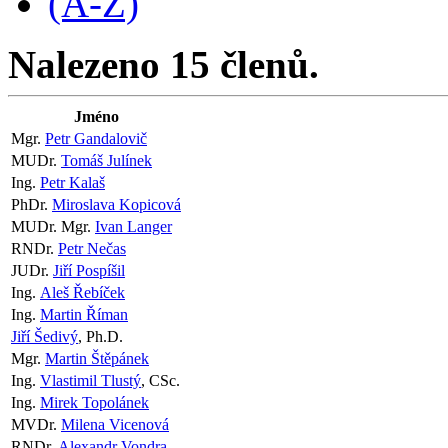
(A-Z)
Nalezeno 15 členů.
Jméno
Mgr.
Petr Gandalovič
MUDr.
Tomáš Julínek
Ing.
Petr Kalaš
PhDr.
Miroslava Kopicová
MUDr. Mgr.
Ivan Langer
RNDr.
Petr Nečas
JUDr.
Jiří Pospíšil
Ing.
Aleš Řebíček
Ing.
Martin Říman
Jiří Šedivý
, Ph.D.
Mgr.
Martin Štěpánek
Ing.
Vlastimil Tlustý
, CSc.
Ing.
Mirek Topolánek
MVDr.
Milena Vicenová
RNDr.
Alexandr Vondra