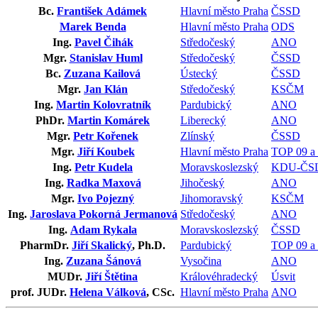
Bc.
František Adámek
Hlavní město Praha
ČSSD
Marek Benda
Hlavní město Praha
ODS
Ing.
Pavel Čihák
Středočeský
ANO
Mgr.
Stanislav Huml
Středočeský
ČSSD
Bc.
Zuzana Kailová
Ústecký
ČSSD
Mgr.
Jan Klán
Středočeský
KSČM
Ing.
Martin Kolovratník
Pardubický
ANO
PhDr.
Martin Komárek
Liberecký
ANO
Mgr.
Petr Kořenek
Zlínský
ČSSD
Mgr.
Jiří Koubek
Hlavní město Praha
TOP 09 a 
Ing.
Petr Kudela
Moravskoslezský
KDU-ČS
Ing.
Radka Maxová
Jihočeský
ANO
Mgr.
Ivo Pojezný
Jihomoravský
KSČM
Ing.
Jaroslava Pokorná Jermanová
Středočeský
ANO
Ing.
Adam Rykala
Moravskoslezský
ČSSD
PharmDr.
Jiří Skalický
, Ph.D.
Pardubický
TOP 09 a 
Ing.
Zuzana Šánová
Vysočina
ANO
MUDr.
Jiří Štětina
Královéhradecký
Úsvit
prof. JUDr.
Helena Válková
, CSc.
Hlavní město Praha
ANO