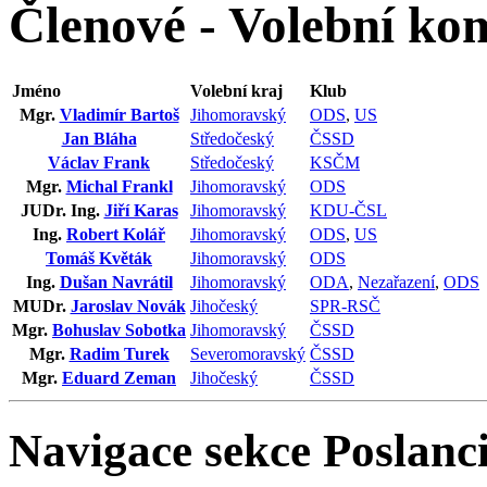
Členové - Volební ko
Jméno
Volební kraj
Klub
Mgr.
Vladimír Bartoš
Jihomoravský
ODS
,
US
Jan Bláha
Středočeský
ČSSD
Václav Frank
Středočeský
KSČM
Mgr.
Michal Frankl
Jihomoravský
ODS
JUDr. Ing.
Jiří Karas
Jihomoravský
KDU-ČSL
Ing.
Robert Kolář
Jihomoravský
ODS
,
US
Tomáš Květák
Jihomoravský
ODS
Ing.
Dušan Navrátil
Jihomoravský
ODA
,
Nezařazení
,
ODS
MUDr.
Jaroslav Novák
Jihočeský
SPR-RSČ
Mgr.
Bohuslav Sobotka
Jihomoravský
ČSSD
Mgr.
Radim Turek
Severomoravský
ČSSD
Mgr.
Eduard Zeman
Jihočeský
ČSSD
Navigace sekce
Poslanci