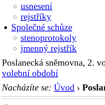
usnesení
rejstříky
Společné schůze
stenoprotokoly
jmenný rejstřík
Poslanecká sněmovna, 2. v
volební období
Nacházíte se:
Úvod
›
Posla