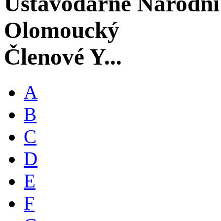
Ústavodárné Národní
Olomoucký
Členové Y...
A
B
C
D
E
F