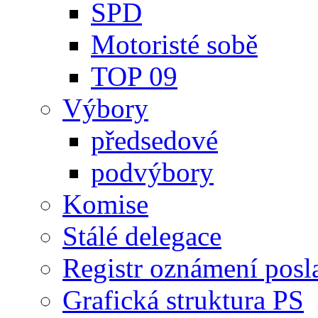
SPD
Motoristé sobě
TOP 09
Výbory
předsedové
podvýbory
Komise
Stálé delegace
Registr oznámení posl
Grafická struktura PS