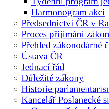
Týdenní program je
Harmonogram akcí
Předsednictví ČR v R
Proces příjímání záko
Přehled zákonodárné č
Ústava ČR
Jednací řád
Důležité zákony
Historie parlamentaris
Kancelář Poslanecké 