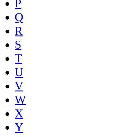
P
Q
R
S
T
U
V
W
X
Y