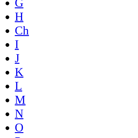
G
H
Ch
I
J
K
L
M
N
O