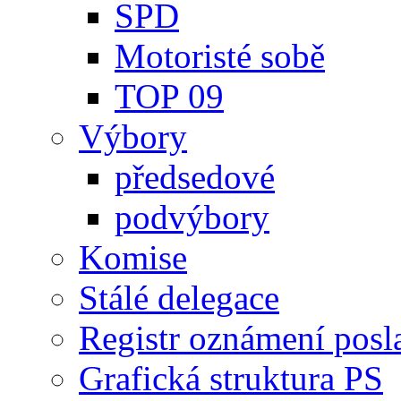
SPD
Motoristé sobě
TOP 09
Výbory
předsedové
podvýbory
Komise
Stálé delegace
Registr oznámení posl
Grafická struktura PS