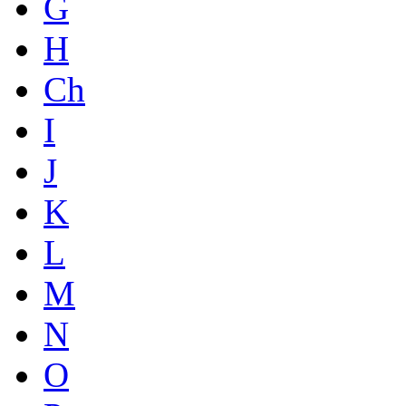
G
H
Ch
I
J
K
L
M
N
O