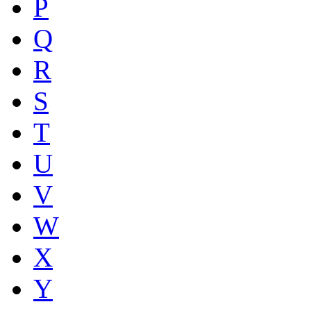
P
Q
R
S
T
U
V
W
X
Y