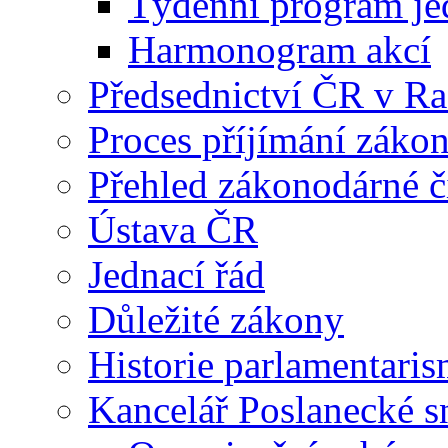
Týdenní program je
Harmonogram akcí
Předsednictví ČR v R
Proces příjímání záko
Přehled zákonodárné č
Ústava ČR
Jednací řád
Důležité zákony
Historie parlamentaris
Kancelář Poslanecké 