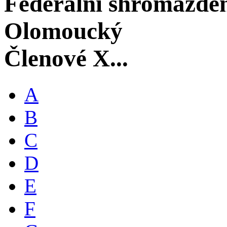
Federální shromáždě
Olomoucký
Členové X...
A
B
C
D
E
F