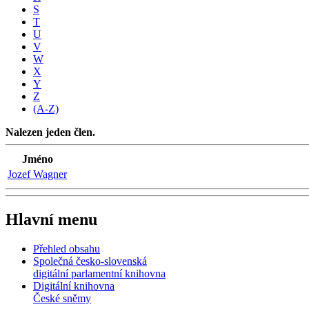
S
T
U
V
W
X
Y
Z
(A-Z)
Nalezen jeden člen.
Jméno
Jozef Wagner
Hlavní menu
Přehled obsahu
Společná česko-slovenská
digitální parlamentní knihovna
Digitální knihovna
České sněmy