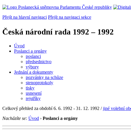
Přejít na hlavní navigaci
Přejít na navigaci sekce
Česká národní rada
1992 – 1992
Úvod
Poslanci a orgány
poslanci
předsednictvo
výbory
Jednání a dokumenty
pozvánky na schůze
stenoprotokoly
tisky
usnesení
rejstříky
Celkový přehled za období 6. 6. 1992 - 31. 12. 1992 /
jiné volební o
Nacházíte se:
Úvod
›
Poslanci a orgány