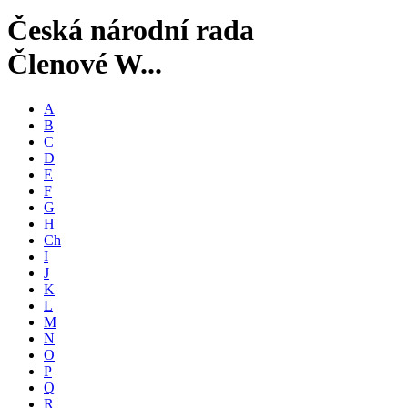
Česká národní rada
Členové W...
A
B
C
D
E
F
G
H
Ch
I
J
K
L
M
N
O
P
Q
R