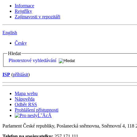
Informace
Rejstříky
Zajímavosti v repozitáři
English
Česky
Hledat
Plnotextové vyhledávání
ISP
(
příhlásit
)
Mapa webu
Nápověda
Odběr RSS
Prohlášení přístupnosti
Parlament České republiky, Poslanecká sněmovna, Sněmovní 4, 118 2
Telefon na spojovatelku:
257 171 111