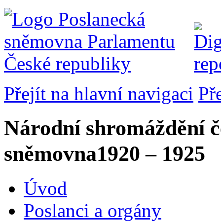
Přejít na hlavní navigaci
Př
Národní shromáždění č
sněmovna
1920 – 1925
Úvod
Poslanci a orgány