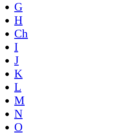
G
H
Ch
I
J
K
L
M
N
O