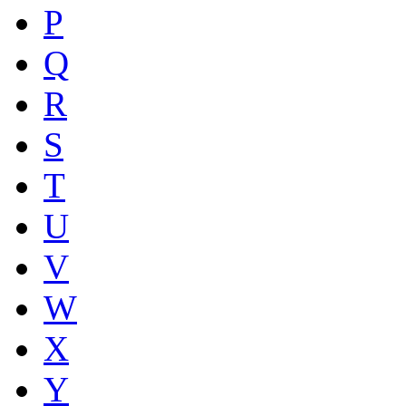
P
Q
R
S
T
U
V
W
X
Y