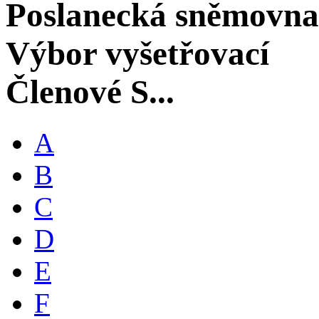
Poslanecká sněmovna
Výbor vyšetřovací
Členové S...
A
B
C
D
E
F