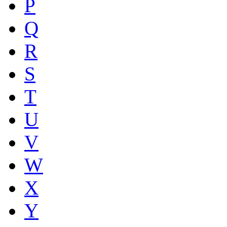
P
Q
R
S
T
U
V
W
X
Y