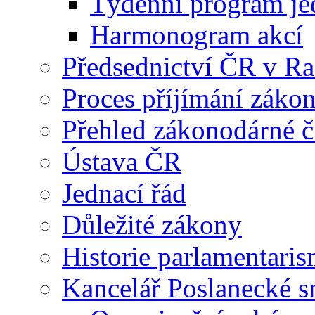
Týdenní program je
Harmonogram akcí
Předsednictví ČR v R
Proces příjímání záko
Přehled zákonodárné č
Ústava ČR
Jednací řád
Důležité zákony
Historie parlamentaris
Kancelář Poslanecké 