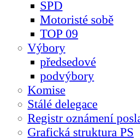
SPD
Motoristé sobě
TOP 09
Výbory
předsedové
podvýbory
Komise
Stálé delegace
Registr oznámení posl
Grafická struktura PS