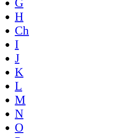
G
H
Ch
I
J
K
L
M
N
O