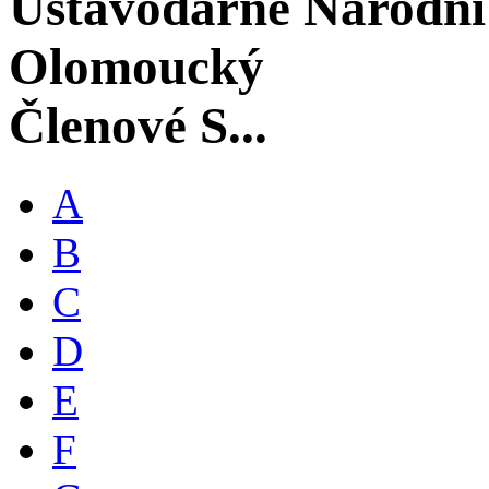
Ústavodárné Národní
Olomoucký
Členové S...
A
B
C
D
E
F