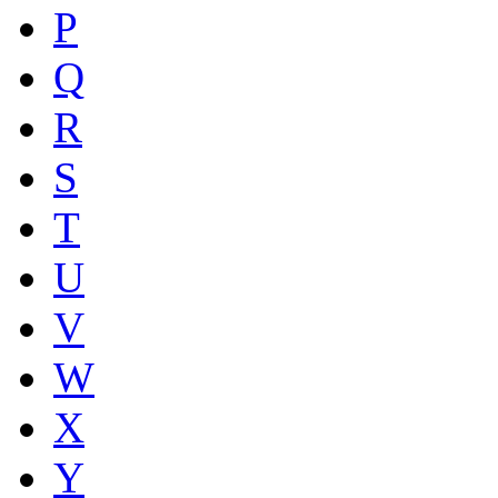
P
Q
R
S
T
U
V
W
X
Y