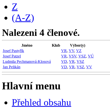
Z
(A-Z)
Nalezeni 4 členové.
Jméno
Klub
Výbor(y)
Josef Pastyřík
VR
,
VV
,
VZ
Josef Patzel
VR
,
VSV
,
VSZ
,
VÚ
Ludmila Pechmanová-Klosová
VD
,
VR
,
VSZ
Jan Pelikán
VD
,
VR
,
VSZ
,
VV
Hlavní menu
Přehled obsahu