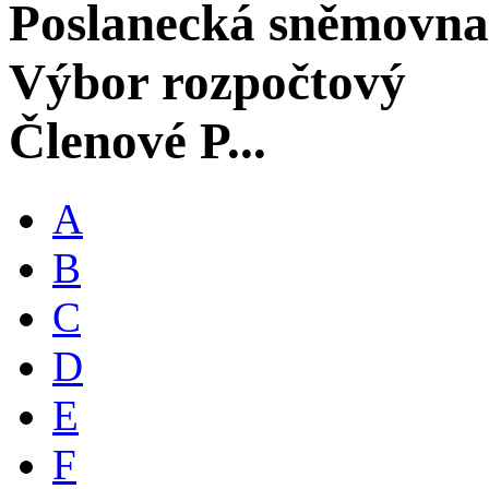
Poslanecká sněmovna
Výbor rozpočtový
Členové P...
A
B
C
D
E
F