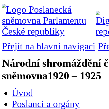
Přejít na hlavní navigaci
Př
Národní shromáždění č
sněmovna
1920 – 1925
Úvod
Poslanci a orgány