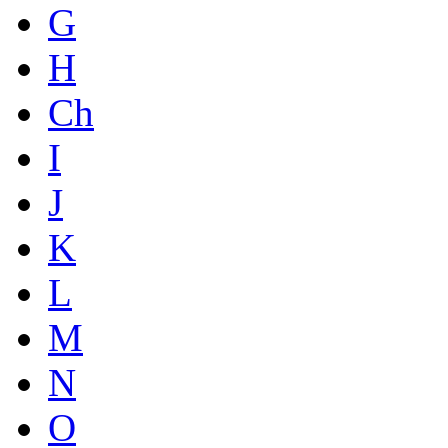
G
H
Ch
I
J
K
L
M
N
O