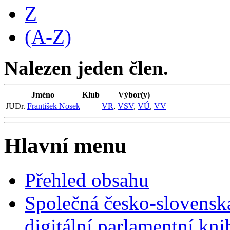
Z
(A-Z)
Nalezen jeden člen.
Jméno
Klub
Výbor(y)
JUDr.
František Nosek
VR
,
VSV
,
VÚ
,
VV
Hlavní menu
Přehled obsahu
Společná česko-slovensk
digitální parlamentní kn