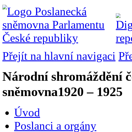
Přejít na hlavní navigaci
Př
Národní shromáždění č
sněmovna
1920 – 1925
Úvod
Poslanci a orgány