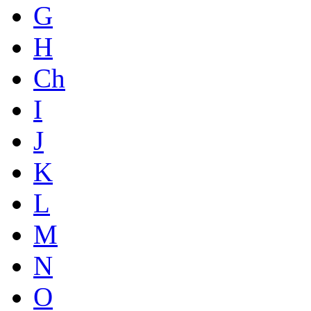
G
H
Ch
I
J
K
L
M
N
O