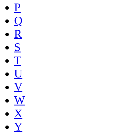
P
Q
R
S
T
U
V
W
X
Y