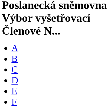
Poslanecká sněmovna
Výbor vyšetřovací
Členové N...
A
B
C
D
E
F