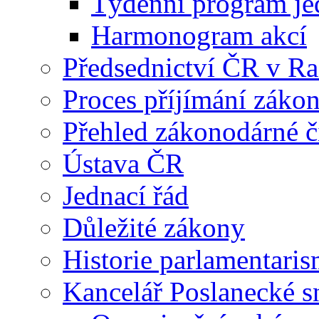
Týdenní program je
Harmonogram akcí
Předsednictví ČR v R
Proces příjímání záko
Přehled zákonodárné č
Ústava ČR
Jednací řád
Důležité zákony
Historie parlamentaris
Kancelář Poslanecké 