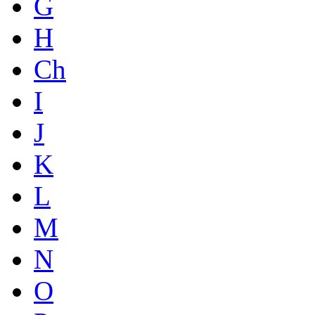
G
H
Ch
I
J
K
L
M
N
O