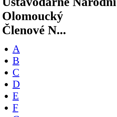
Ústavodárné Národní
Olomoucký
Členové N...
A
B
C
D
E
F