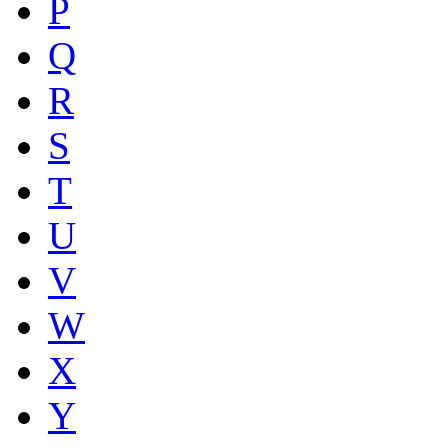
P
Q
R
S
T
U
V
W
X
Y