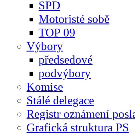
SPD
Motoristé sobě
TOP 09
Výbory
předsedové
podvýbory
Komise
Stálé delegace
Registr oznámení posl
Grafická struktura PS