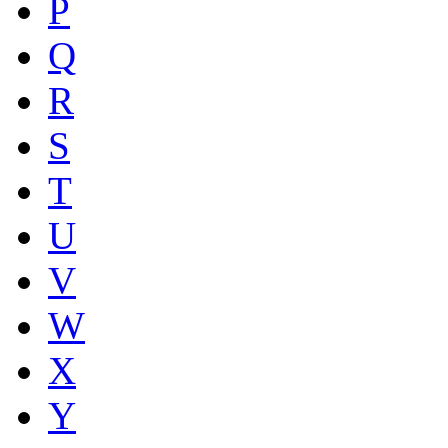
P
Q
R
S
T
U
V
W
X
Y