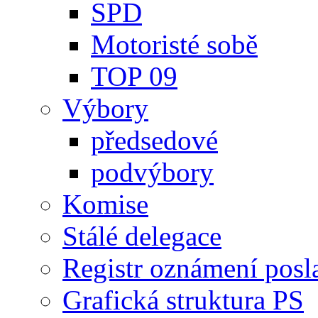
SPD
Motoristé sobě
TOP 09
Výbory
předsedové
podvýbory
Komise
Stálé delegace
Registr oznámení posl
Grafická struktura PS