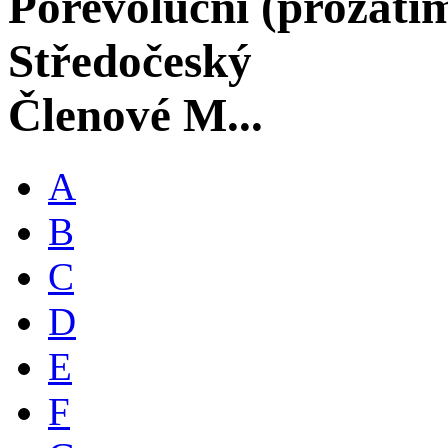
Porevoluční (prozati
Středočeský
Členové M...
A
B
C
D
E
F