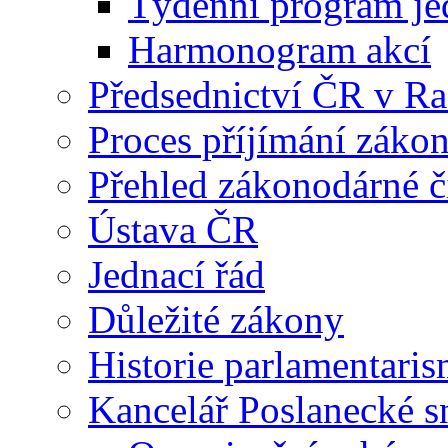
Týdenní program je
Harmonogram akcí
Předsednictví ČR v R
Proces příjímání záko
Přehled zákonodárné č
Ústava ČR
Jednací řád
Důležité zákony
Historie parlamentaris
Kancelář Poslanecké 