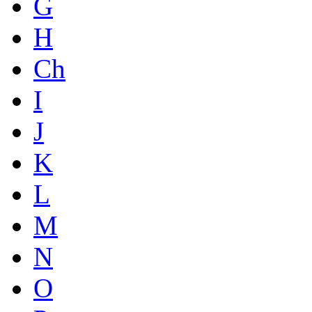
G
H
Ch
I
J
K
L
M
N
O