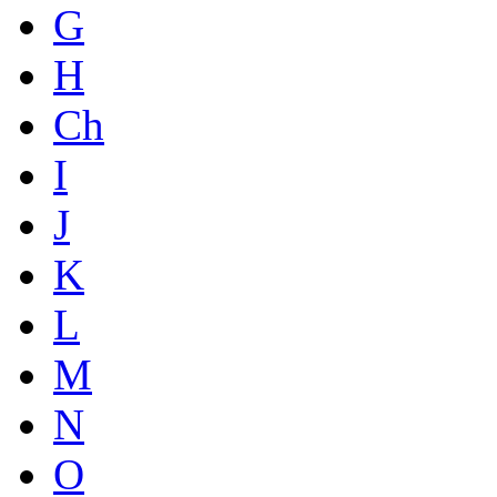
G
H
Ch
I
J
K
L
M
N
O