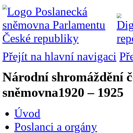
Přejít na hlavní navigaci
Př
Národní shromáždění č
sněmovna
1920 – 1925
Úvod
Poslanci a orgány