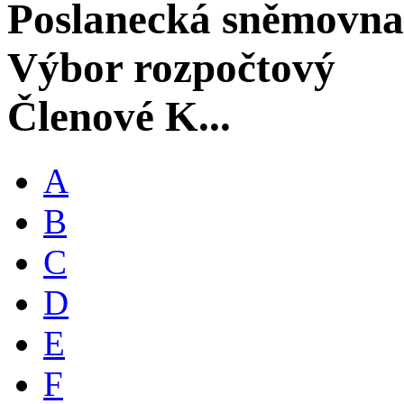
Poslanecká sněmovna
Výbor rozpočtový
Členové K...
A
B
C
D
E
F