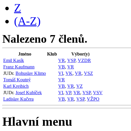
Z
(A-Z)
Nalezeno 7 členů.
Jméno
Klub
Výbor(y)
Emil Kasík
VR
,
VSP
,
VZDR
Franz Kaufmann
VB
,
VR
JUDr.
Bohuslav Klimo
VI
,
VK
,
VR
,
VSZ
Tomáš Koutný
VR
Karl Kreibich
VB
,
VR
,
VZ
JUDr.
Josef Kubíček
VI
,
VP
,
VR
,
VSP
,
VSV
Ladislav Kučera
VB
,
VR
,
VSP
,
VŽPO
Hlavní menu