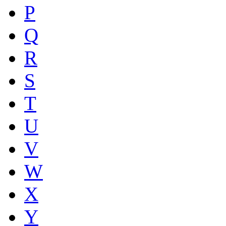
P
Q
R
S
T
U
V
W
X
Y