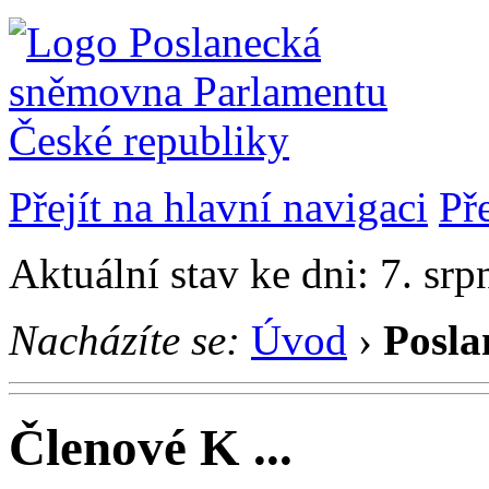
Přejít na hlavní navigaci
Př
Aktuální stav ke dni: 7. sr
Nacházíte se:
Úvod
›
Posla
Členové K ...