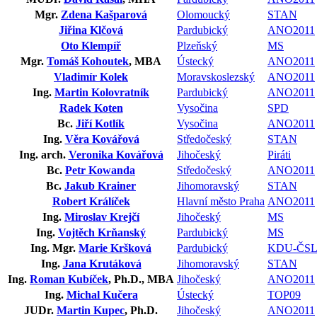
Mgr.
Zdena Kašparová
Olomoucký
STAN
Jiřina Klčová
Pardubický
ANO2011
Oto Klempíř
Plzeňský
MS
Mgr.
Tomáš Kohoutek
, MBA
Ústecký
ANO2011
Vladimír Kolek
Moravskoslezský
ANO2011
Ing.
Martin Kolovratník
Pardubický
ANO2011
Radek Koten
Vysočina
SPD
Bc.
Jiří Kotlík
Vysočina
ANO2011
Ing.
Věra Kovářová
Středočeský
STAN
Ing. arch.
Veronika Kovářová
Jihočeský
Piráti
Bc.
Petr Kowanda
Středočeský
ANO2011
Bc.
Jakub Krainer
Jihomoravský
STAN
Robert Králíček
Hlavní město Praha
ANO2011
Ing.
Miroslav Krejčí
Jihočeský
MS
Ing.
Vojtěch Krňanský
Pardubický
MS
Ing. Mgr.
Marie Kršková
Pardubický
KDU-ČS
Ing.
Jana Krutáková
Jihomoravský
STAN
Ing.
Roman Kubíček
, Ph.D., MBA
Jihočeský
ANO2011
Ing.
Michal Kučera
Ústecký
TOP09
JUDr.
Martin Kupec
, Ph.D.
Jihočeský
ANO2011