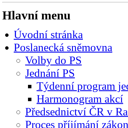
Hlavní menu
Úvodní stránka
Poslanecká sněmovna
Volby do PS
Jednání PS
Týdenní program je
Harmonogram akcí
Předsednictví ČR v R
Proces příjímání záko