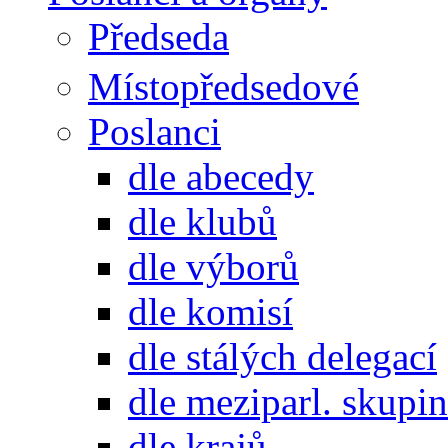
Předseda
Místopředsedové
Poslanci
dle abecedy
dle klubů
dle výborů
dle komisí
dle stálých delegací
dle meziparl. skupin
dle krajů