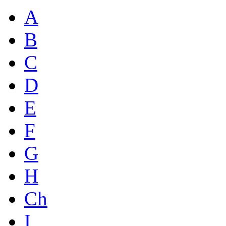
A
B
C
D
E
F
G
H
Ch
I