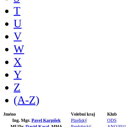
T
U
V
W
X
Y
Z
(A-Z)
Jméno
Volební kraj
Klub
Ing. Mgr.
Pavel Karpíšek
Plzeňský
ODS
MUDr.
David Kasal
, MHA
Pardubický
ANO2011