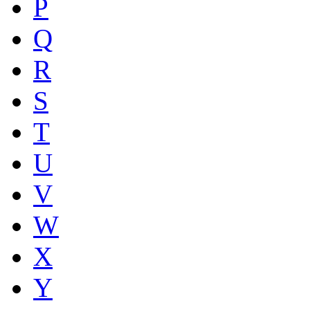
P
Q
R
S
T
U
V
W
X
Y