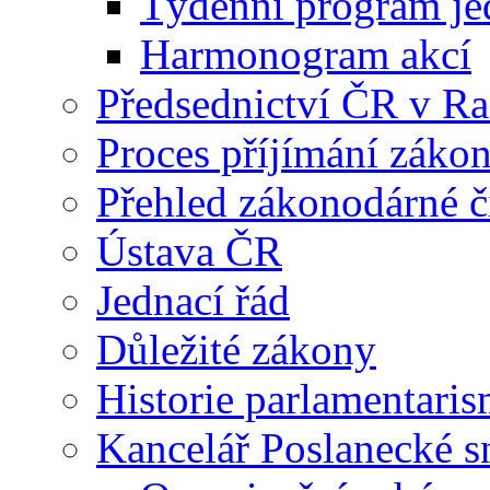
Týdenní program je
Harmonogram akcí
Předsednictví ČR v R
Proces příjímání záko
Přehled zákonodárné č
Ústava ČR
Jednací řád
Důležité zákony
Historie parlamentaris
Kancelář Poslanecké 