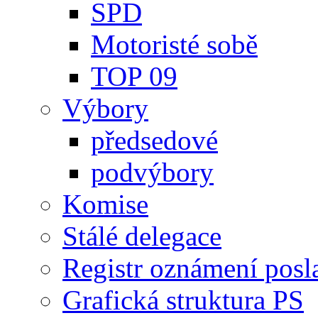
SPD
Motoristé sobě
TOP 09
Výbory
předsedové
podvýbory
Komise
Stálé delegace
Registr oznámení posl
Grafická struktura PS