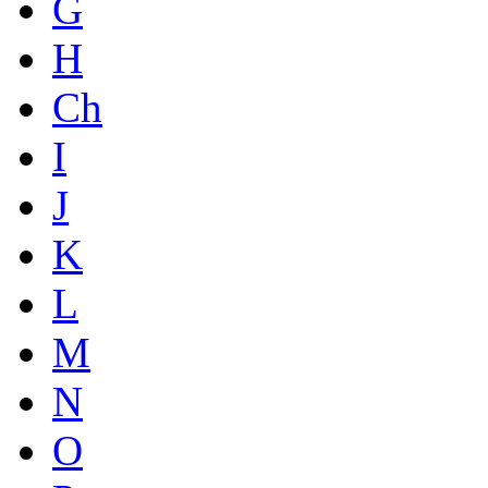
G
H
Ch
I
J
K
L
M
N
O