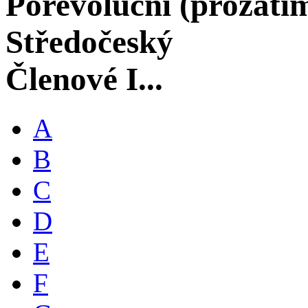
Porevoluční (prozati
Středočeský
Členové I...
A
B
C
D
E
F