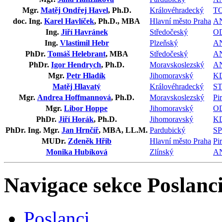
Mgr.
Matěj Ondřej Havel
, Ph.D.
Královéhradecký
T
doc. Ing.
Karel Havlíček
, Ph.D., MBA
Hlavní město Praha
A
Ing.
Jiří Havránek
Středočeský
O
Ing.
Vlastimil Hebr
Plzeňský
A
PhDr.
Tomáš Helebrant
, MBA
Středočeský
A
PhDr.
Igor Hendrych
, Ph.D.
Moravskoslezský
A
Mgr.
Petr Hladík
Jihomoravský
K
Matěj Hlavatý
Královéhradecký
S
Mgr.
Andrea Hoffmannová
, Ph.D.
Moravskoslezský
Pir
Mgr.
Libor Hoppe
Jihomoravský
O
PhDr.
Jiří Horák
, Ph.D.
Jihomoravský
K
PhDr. Ing. Mgr.
Jan Hrnčíř
, MBA, LL.M.
Pardubický
S
MUDr.
Zdeněk Hřib
Hlavní město Praha
Pir
Monika Hubíková
Zlínský
A
Navigace sekce
Poslanci
Poslanci