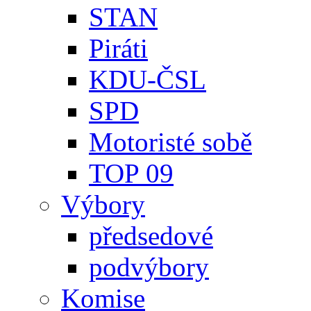
STAN
Piráti
KDU-ČSL
SPD
Motoristé sobě
TOP 09
Výbory
předsedové
podvýbory
Komise