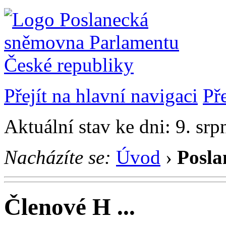
Přejít na hlavní navigaci
Př
Aktuální stav ke dni: 9. sr
Nacházíte se:
Úvod
›
Posla
Členové H ...