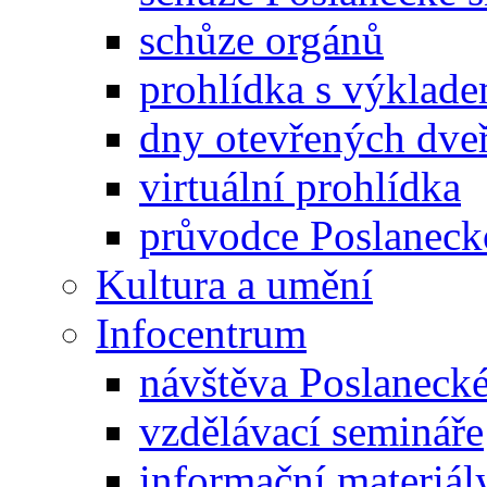
schůze orgánů
prohlídka s výklad
dny otevřených dveř
virtuální prohlídka
průvodce Poslanec
Kultura a umění
Infocentrum
návštěva Poslaneck
vzdělávací semináře
informační materiál