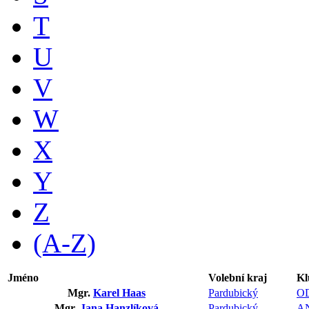
T
U
V
W
X
Y
Z
(A-Z)
Jméno
Volební kraj
Kl
Mgr.
Karel Haas
Pardubický
O
Mgr.
Jana Hanzlíková
Pardubický
A