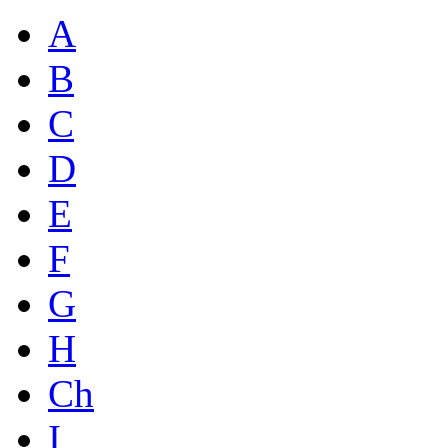
A
B
C
D
E
F
G
H
Ch
I