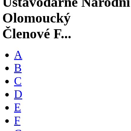
Ústavodárné Národní
Olomoucký
Členové F...
A
B
C
D
E
F