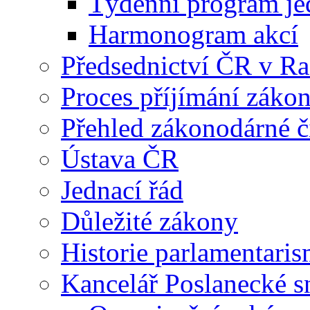
Týdenní program je
Harmonogram akcí
Předsednictví ČR v R
Proces příjímání záko
Přehled zákonodárné č
Ústava ČR
Jednací řád
Důležité zákony
Historie parlamentaris
Kancelář Poslanecké 