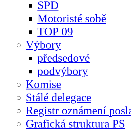
SPD
Motoristé sobě
TOP 09
Výbory
předsedové
podvýbory
Komise
Stálé delegace
Registr oznámení posl
Grafická struktura PS