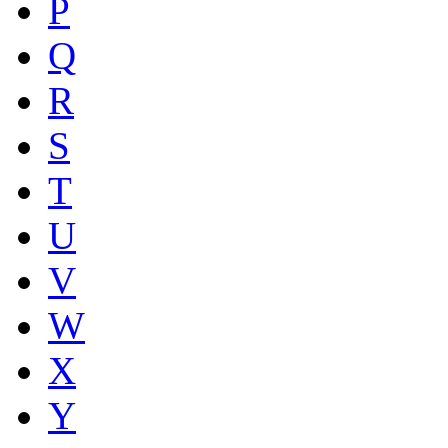
P
Q
R
S
T
U
V
W
X
Y