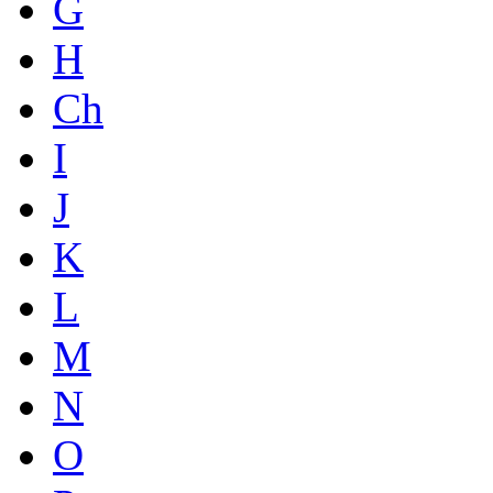
G
H
Ch
I
J
K
L
M
N
O