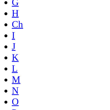
G
H
Ch
I
J
K
L
M
N
O