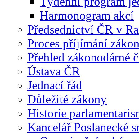
Týdenní program je
Harmonogram akcí
Předsednictví ČR v R
Proces příjímání záko
Přehled zákonodárné č
Ústava ČR
Jednací řád
Důležité zákony
Historie parlamentaris
Kancelář Poslanecké 