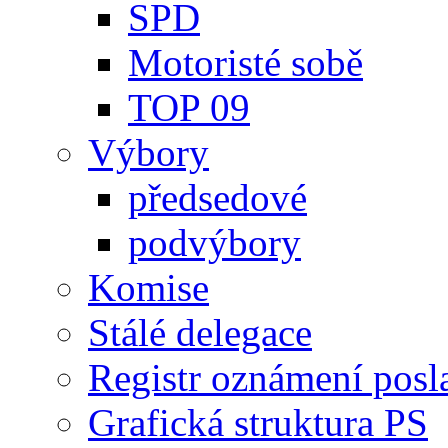
SPD
Motoristé sobě
TOP 09
Výbory
předsedové
podvýbory
Komise
Stálé delegace
Registr oznámení posl
Grafická struktura PS