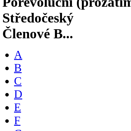
Porevoluční (prozati
Středočeský
Členové B...
A
B
C
D
E
F