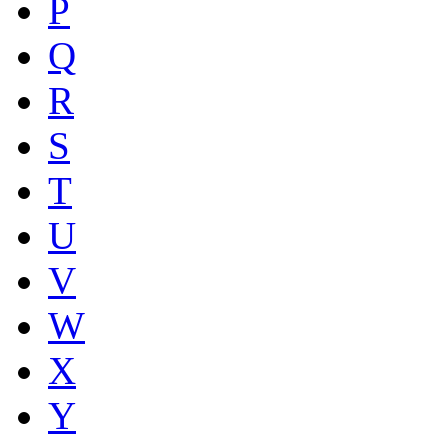
P
Q
R
S
T
U
V
W
X
Y