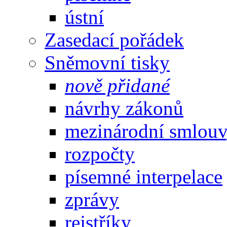
ústní
Zasedací pořádek
Sněmovní tisky
nově přidané
návrhy zákonů
mezinárodní smlou
rozpočty
písemné interpelace
zprávy
rejstříky