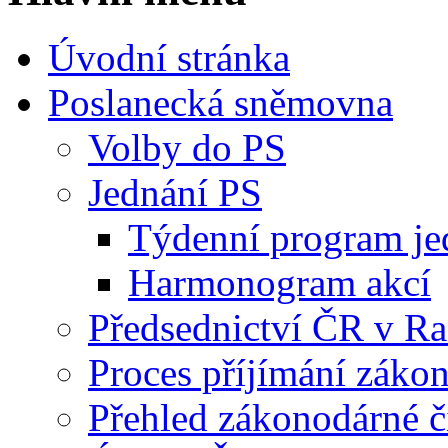
Úvodní stránka
Poslanecká sněmovna
Volby do PS
Jednání PS
Týdenní program je
Harmonogram akcí
Předsednictví ČR v R
Proces příjímání záko
Přehled zákonodárné č