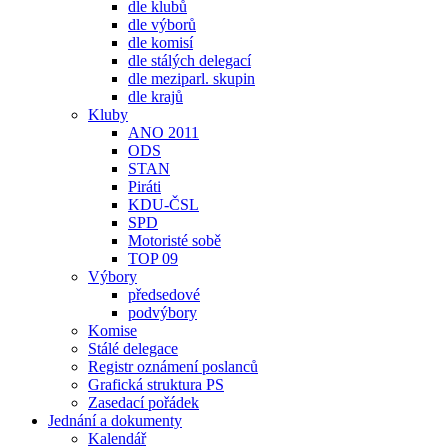
dle klubů
dle výborů
dle komisí
dle stálých delegací
dle meziparl. skupin
dle krajů
Kluby
ANO 2011
ODS
STAN
Piráti
KDU-ČSL
SPD
Motoristé sobě
TOP 09
Výbory
předsedové
podvýbory
Komise
Stálé delegace
Registr oznámení poslanců
Grafická struktura PS
Zasedací pořádek
Jednání a dokumenty
Kalendář