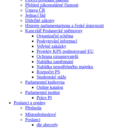
Přehled zákonodárné činnosti
Ústava ČR
Jednací řád
Důležité zákony
Historie parlamentarismu a české ústavnosti
Kancelář Poslanecké sněmovny
Organizační schéma
Poskytování informací
Veřejné zakázky
Projekty KPS podporované EU
Ochrana oznamovatelů
Nabídka zaměstnání
Nabídka nepotřebného majetku
Rozpočet PS
Studentské stáže
Parlamentní knihovna
Online katalog
Parlamentní institut
Práce PI
Poslanci a orgány
Předseda
Místopředsedové
Poslanci
dle abecedy