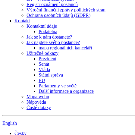
Registr oznámení poslanců
Výroční finanční zprávy politických stran
Ochrana osobních údajů (GDPR)
Kontakt
Kontaktní údaje
Podatelna
Jak se k nám dostanete?
Jak najdete svého poslance?
mapa regionálních kanceláří
Užitečné odkazy
Prezident
Senát
Vláda
Státní správa
EU
Parlamenty ve světě
Další informace a organizace
Mapa webu
Nápověda
Časté dotazy
English
Česky