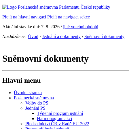
Přejít na hlavní navigaci
Přejít na navigaci sekce
Aktuální stav ke dni: 7. 8. 2026
/
jiné volební období
Nacházíte se:
Úvod
›
Jednání a dokumenty
›
Sněmovní dokumenty
Sněmovní dokumenty
Hlavní menu
Úvodní stránka
Poslanecká sněmovna
Volby do PS
Jednání PS
Týdenní program jednání
Harmonogram akcí
Předsednictví ČR v Radě EU 2022
Proces příjímání zákonů