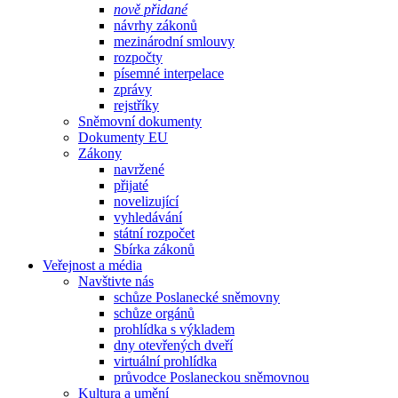
nově přidané
návrhy zákonů
mezinárodní smlouvy
rozpočty
písemné interpelace
zprávy
rejstříky
Sněmovní dokumenty
Dokumenty EU
Zákony
navržené
přijaté
novelizující
vyhledávání
státní rozpočet
Sbírka zákonů
Veřejnost a média
Navštivte nás
schůze Poslanecké sněmovny
schůze orgánů
prohlídka s výkladem
dny otevřených dveří
virtuální prohlídka
průvodce Poslaneckou sněmovnou
Kultura a umění