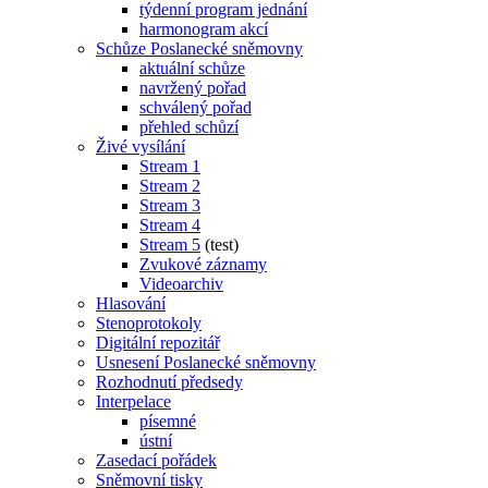
týdenní program jednání
harmonogram akcí
Schůze Poslanecké sněmovny
aktuální schůze
navržený pořad
schválený pořad
přehled schůzí
Živé vysílání
Stream 1
Stream 2
Stream 3
Stream 4
Stream 5
(test)
Zvukové záznamy
Videoarchiv
Hlasování
Stenoprotokoly
Digitální repozitář
Usnesení Poslanecké sněmovny
Rozhodnutí předsedy
Interpelace
písemné
ústní
Zasedací pořádek
Sněmovní tisky