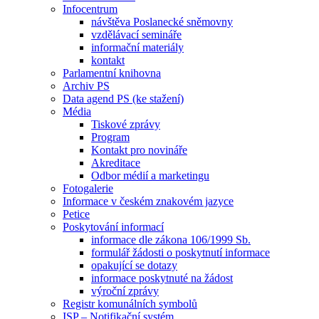
Infocentrum
návštěva Poslanecké sněmovny
vzdělávací semináře
informační materiály
kontakt
Parlamentní knihovna
Archiv PS
Data agend PS (ke stažení)
Média
Tiskové zprávy
Program
Kontakt pro novináře
Akreditace
Odbor médií a marketingu
Fotogalerie
Informace v českém znakovém jazyce
Petice
Poskytování informací
informace dle zákona 106/1999 Sb.
formulář žádosti o poskytnutí informace
opakující se dotazy
informace poskytnuté na žádost
výroční zprávy
Registr komunálních symbolů
ISP – Notifikační systém