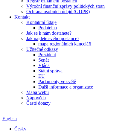
Registr oznámení poslanců
Výroční finanční zprávy politických stran
Ochrana osobních údajů (GDPR)
Kontakt
Kontaktní údaje
Podatelna
Jak se k nám dostanete?
Jak najdete svého poslance?
mapa regionálních kanceláří
Užitečné odkazy
Prezident
Senát
Vláda
Státní správa
EU
Parlamenty ve světě
Další informace a organizace
Mapa webu
Nápověda
Časté dotazy
English
Česky