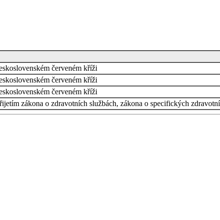
eskoslovenském červeném kříži
eskoslovenském červeném kříži
eskoslovenském červeném kříži
přijetím zákona o zdravotních službách, zákona o specifických zdravotn