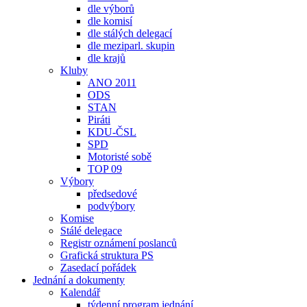
dle výborů
dle komisí
dle stálých delegací
dle meziparl. skupin
dle krajů
Kluby
ANO 2011
ODS
STAN
Piráti
KDU-ČSL
SPD
Motoristé sobě
TOP 09
Výbory
předsedové
podvýbory
Komise
Stálé delegace
Registr oznámení poslanců
Grafická struktura PS
Zasedací pořádek
Jednání a dokumenty
Kalendář
týdenní program jednání