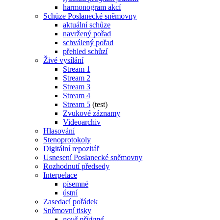
harmonogram akcí
Schůze Poslanecké sněmovny
aktuální schůze
navržený pořad
schválený pořad
přehled schůzí
Živé vysílání
Stream 1
Stream 2
Stream 3
Stream 4
Stream 5
(test)
Zvukové záznamy
Videoarchiv
Hlasování
Stenoprotokoly
Digitální repozitář
Usnesení Poslanecké sněmovny
Rozhodnutí předsedy
Interpelace
písemné
ústní
Zasedací pořádek
Sněmovní tisky
nově přidané