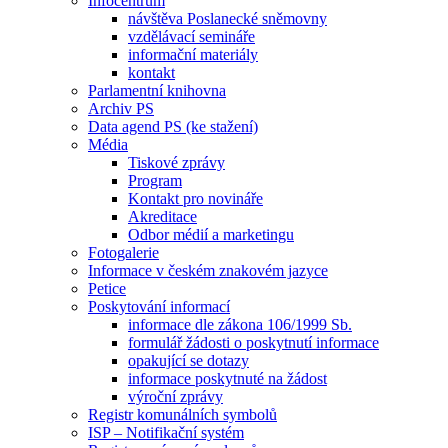
Infocentrum
návštěva Poslanecké sněmovny
vzdělávací semináře
informační materiály
kontakt
Parlamentní knihovna
Archiv PS
Data agend PS (ke stažení)
Média
Tiskové zprávy
Program
Kontakt pro novináře
Akreditace
Odbor médií a marketingu
Fotogalerie
Informace v českém znakovém jazyce
Petice
Poskytování informací
informace dle zákona 106/1999 Sb.
formulář žádosti o poskytnutí informace
opakující se dotazy
informace poskytnuté na žádost
výroční zprávy
Registr komunálních symbolů
ISP – Notifikační systém