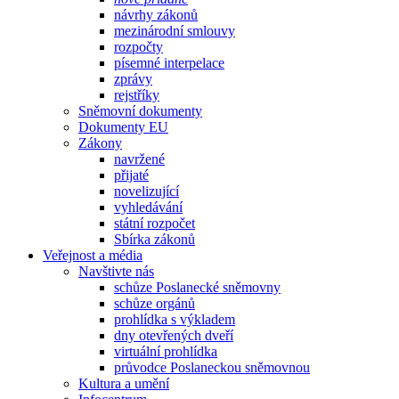
návrhy zákonů
mezinárodní smlouvy
rozpočty
písemné interpelace
zprávy
rejstříky
Sněmovní dokumenty
Dokumenty EU
Zákony
navržené
přijaté
novelizující
vyhledávání
státní rozpočet
Sbírka zákonů
Veřejnost a média
Navštivte nás
schůze Poslanecké sněmovny
schůze orgánů
prohlídka s výkladem
dny otevřených dveří
virtuální prohlídka
průvodce Poslaneckou sněmovnou
Kultura a umění