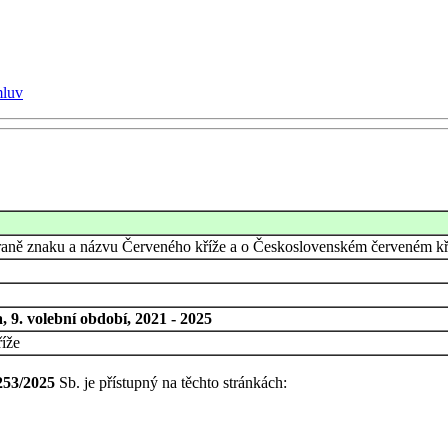
mluv
raně znaku a názvu Červeného kříže a o Československém červeném kříž
 9. volební období, 2021 - 2025
íže
253/2025
Sb. je přístupný na těchto stránkách: