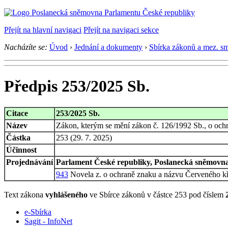
Přejít na hlavní navigaci
Přejít na navigaci sekce
Nacházíte se:
Úvod
›
Jednání a dokumenty
›
Sbírka zákonů a mez. s
Předpis 253/2025 Sb.
Citace
253/2025 Sb.
Název
Zákon, kterým se mění zákon č. 126/1992 Sb., o och
Částka
253 (29. 7. 2025)
Účinnost
Projednávání
Parlament České republiky, Poslanecká sněmovna,
943
Novela z. o ochraně znaku a názvu Červeného kř
Text zákona
vyhlášeného
ve Sbírce zákonů v částce 253 pod číslem
e-Sbírka
Sagit - InfoNet