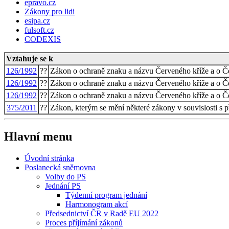
epravo.cz
Zákony pro lidi
esipa.cz
fulsoft.cz
CODEXIS
Vztahuje se k
126/1992
??
Zákon o ochraně znaku a názvu Červeného kříže a o Č
126/1992
??
Zákon o ochraně znaku a názvu Červeného kříže a o Č
126/1992
??
Zákon o ochraně znaku a názvu Červeného kříže a o Č
375/2011
??
Zákon, kterým se mění některé zákony v souvislosti s 
Hlavní menu
Úvodní stránka
Poslanecká sněmovna
Volby do PS
Jednání PS
Týdenní program jednání
Harmonogram akcí
Předsednictví ČR v Radě EU 2022
Proces příjímání zákonů