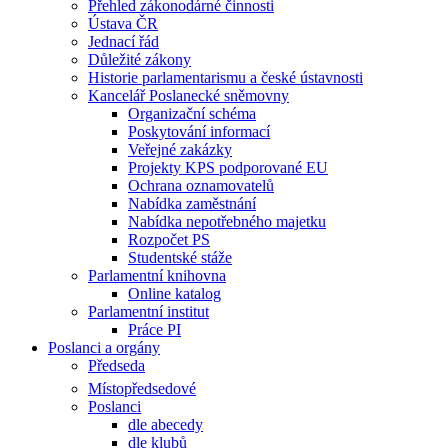
Přehled zákonodárné činnosti
Ústava ČR
Jednací řád
Důležité zákony
Historie parlamentarismu a české ústavnosti
Kancelář Poslanecké sněmovny
Organizační schéma
Poskytování informací
Veřejné zakázky
Projekty KPS podporované EU
Ochrana oznamovatelů
Nabídka zaměstnání
Nabídka nepotřebného majetku
Rozpočet PS
Studentské stáže
Parlamentní knihovna
Online katalog
Parlamentní institut
Práce PI
Poslanci a orgány
Předseda
Místopředsedové
Poslanci
dle abecedy
dle klubů