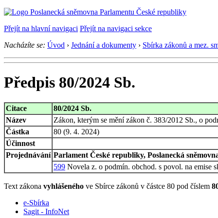
Přejít na hlavní navigaci
Přejít na navigaci sekce
Nacházíte se:
Úvod
›
Jednání a dokumenty
›
Sbírka zákonů a mez. s
Předpis 80/2024 Sb.
Citace
80/2024 Sb.
Název
Zákon, kterým se mění zákon č. 383/2012 Sb., o pod
Částka
80 (9. 4. 2024)
Účinnost
Projednávání
Parlament České republiky, Poslanecká sněmovna,
599
Novela z. o podmín. obchod. s povol. na emise s
Text zákona
vyhlášeného
ve Sbírce zákonů v částce 80 pod číslem
8
e-Sbírka
Sagit - InfoNet