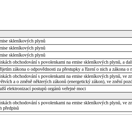
ise skleníkových plynů
ise skleníkových plynů
ise skleníkových plynů
nkách obchodování s povolenkami na emise skleníkových plynů, a dalš
řijetím zákona o odpovědnosti za přestupky a řízení o nich a zákona o 
nkách obchodování s povolenkami na emise skleníkových plynů, ve zně
větvích a o změně některých zákonů (energetický zákon), ve znění pozd
alší elektronizací postupů orgánů veřejné moci
nkách obchodování s povolenkami na emise skleníkových plynů, ve zně
ch předpisů