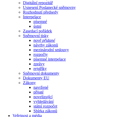
Digitální repozitář
Usnesení Poslanecké sněmovny
Rozhodnutí předsedy
Interpelace
písemné
ústní
Zasedací pořádek
Sněmovní tisky
nově přidané
návrhy zákonů
mezinárodní smlouvy
rozpočty
písemné interpelace
zprávy
rejstříky
Sněmovní dokumenty
Dokumenty EU
Zákony
navržené
přijaté
novelizující
vyhledávání
státní rozpočet
Sbírka zákonů
Veřejnost a média