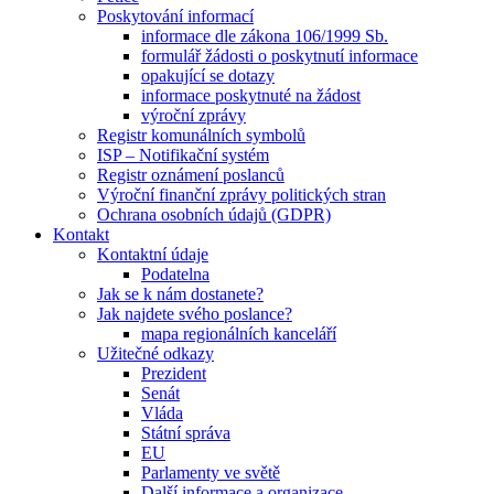
Poskytování informací
informace dle zákona 106/1999 Sb.
formulář žádosti o poskytnutí informace
opakující se dotazy
informace poskytnuté na žádost
výroční zprávy
Registr komunálních symbolů
ISP – Notifikační systém
Registr oznámení poslanců
Výroční finanční zprávy politických stran
Ochrana osobních údajů (GDPR)
Kontakt
Kontaktní údaje
Podatelna
Jak se k nám dostanete?
Jak najdete svého poslance?
mapa regionálních kanceláří
Užitečné odkazy
Prezident
Senát
Vláda
Státní správa
EU
Parlamenty ve světě
Další informace a organizace