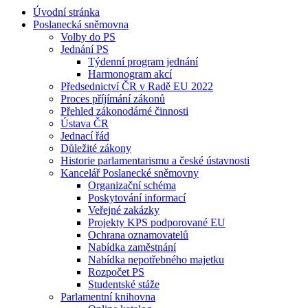
Úvodní stránka
Poslanecká sněmovna
Volby do PS
Jednání PS
Týdenní program jednání
Harmonogram akcí
Předsednictví ČR v Radě EU 2022
Proces příjímání zákonů
Přehled zákonodárné činnosti
Ústava ČR
Jednací řád
Důležité zákony
Historie parlamentarismu a české ústavnosti
Kancelář Poslanecké sněmovny
Organizační schéma
Poskytování informací
Veřejné zakázky
Projekty KPS podporované EU
Ochrana oznamovatelů
Nabídka zaměstnání
Nabídka nepotřebného majetku
Rozpočet PS
Studentské stáže
Parlamentní knihovna