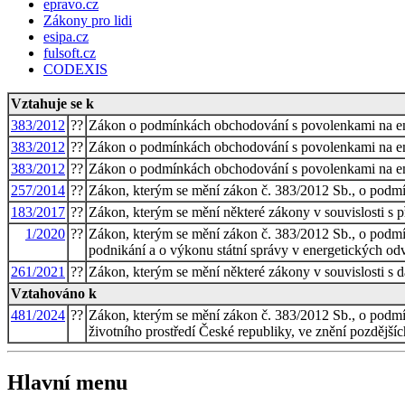
epravo.cz
Zákony pro lidi
esipa.cz
fulsoft.cz
CODEXIS
Vztahuje se k
383/2012
??
Zákon o podmínkách obchodování s povolenkami na em
383/2012
??
Zákon o podmínkách obchodování s povolenkami na em
383/2012
??
Zákon o podmínkách obchodování s povolenkami na em
257/2014
??
Zákon, kterým se mění zákon č. 383/2012 Sb., o podmí
183/2017
??
Zákon, kterým se mění některé zákony v souvislosti s p
1/2020
??
Zákon, kterým se mění zákon č. 383/2012 Sb., o podmí
podnikání a o výkonu státní správy v energetických od
261/2021
??
Zákon, kterým se mění některé zákony v souvislosti s d
Vztahováno k
481/2024
??
Zákon, kterým se mění zákon č. 383/2012 Sb., o podmí
životního prostředí České republiky, ve znění pozdější
Hlavní menu