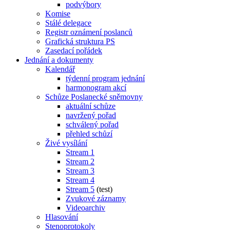
podvýbory
Komise
Stálé delegace
Registr oznámení poslanců
Grafická struktura PS
Zasedací pořádek
Jednání a dokumenty
Kalendář
týdenní program jednání
harmonogram akcí
Schůze Poslanecké sněmovny
aktuální schůze
navržený pořad
schválený pořad
přehled schůzí
Živé vysílání
Stream 1
Stream 2
Stream 3
Stream 4
Stream 5
(test)
Zvukové záznamy
Videoarchiv
Hlasování
Stenoprotokoly