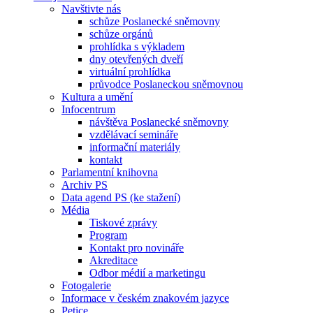
Navštivte nás
schůze Poslanecké sněmovny
schůze orgánů
prohlídka s výkladem
dny otevřených dveří
virtuální prohlídka
průvodce Poslaneckou sněmovnou
Kultura a umění
Infocentrum
návštěva Poslanecké sněmovny
vzdělávací semináře
informační materiály
kontakt
Parlamentní knihovna
Archiv PS
Data agend PS (ke stažení)
Média
Tiskové zprávy
Program
Kontakt pro novináře
Akreditace
Odbor médií a marketingu
Fotogalerie
Informace v českém znakovém jazyce
Petice