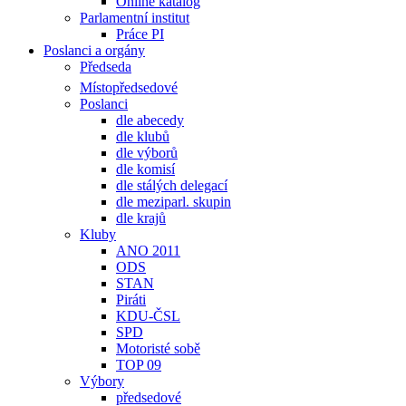
Online katalog
Parlamentní institut
Práce PI
Poslanci a orgány
Předseda
Místopředsedové
Poslanci
dle abecedy
dle klubů
dle výborů
dle komisí
dle stálých delegací
dle meziparl. skupin
dle krajů
Kluby
ANO 2011
ODS
STAN
Piráti
KDU-ČSL
SPD
Motoristé sobě
TOP 09
Výbory
předsedové