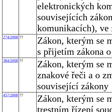
elektronických ko
souvisejících záko
komunikacích), ve 
274/2008
??
Zákon, kterým se m
s přijetím zákona o
384/2008
??
Zákon, kterým se m
znakové řeči a o z
související zákony
457/2008
??
Zákon, kterým se m
trestním řízení sou