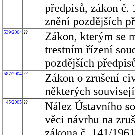
předpisů, zákon č. 
znění pozdějších př
539/2004
??
Zákon, kterým se m
trestním řízení sou
pozdějších předpisů
587/2004
??
Zákon o zrušení civ
některých souvisej
45/2005
??
Nález Ústavního so
věci návrhu na zruš
zákona č. 141/1961