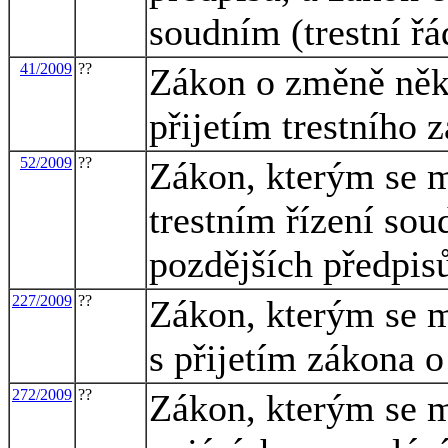
soudním (trestní řá
41/2009
??
Zákon o změně někt
přijetím trestního 
52/2009
??
Zákon, kterým se m
trestním řízení sou
pozdějších předpisů
227/2009
??
Zákon, kterým se m
s přijetím zákona o
272/2009
??
Zákon, kterým se m