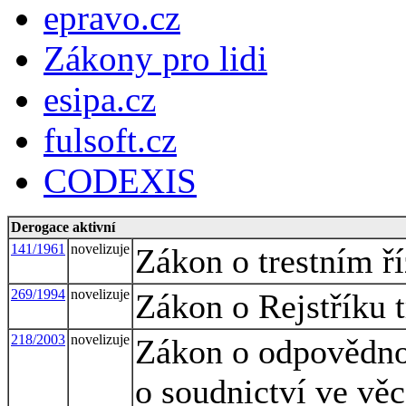
epravo.cz
Zákony pro lidi
esipa.cz
fulsoft.cz
CODEXIS
Derogace aktivní
141/1961
novelizuje
Zákon o trestním ří
269/1994
novelizuje
Zákon o Rejstříku t
218/2003
novelizuje
Zákon o odpovědnos
o soudnictví ve vě