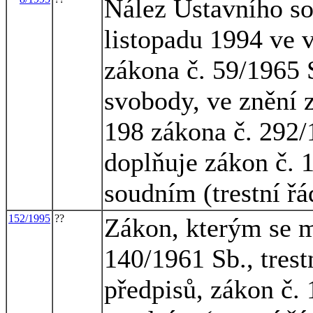
Nález Ústavního so
listopadu 1994 ve v
zákona č. 59/1965 S
svobody, ve znění 
198 zákona č. 292/
doplňuje zákon č. 1
soudním (trestní řá
152/1995
??
Zákon, kterým se m
140/1961 Sb., trest
předpisů, zákon č. 