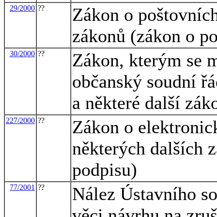
29/2000
??
Zákon o poštovních
zákonů (zákon o po
30/2000
??
Zákon, kterým se m
občanský soudní řá
a některé další zák
227/2000
??
Zákon o elektroni
některých dalších 
podpisu)
77/2001
??
Nález Ústavního so
věci návrhu na zruš