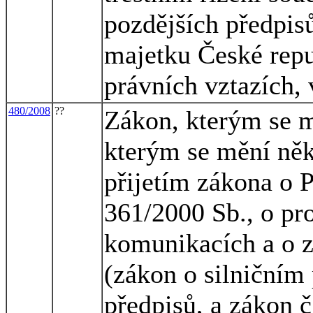
pozdějších předpisů
majetku České repu
právních vztazích, 
480/2008
??
Zákon, kterým se m
kterým se mění něk
přijetím zákona o P
361/2000 Sb., o p
komunikacích a o 
(zákon o silničním
předpisů, a zákon č