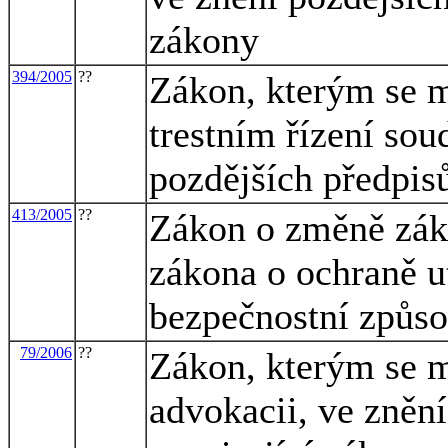
zákony
394/2005
??
Zákon, kterým se m
trestním řízení sou
pozdějších předpis
413/2005
??
Zákon o změně záko
zákona o ochraně u
bezpečnostní způso
79/2006
??
Zákon, kterým se m
advokacii, ve znění