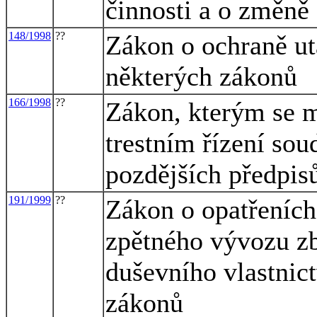
činnosti a o změně
148/1998
??
Zákon o ochraně ut
některých zákonů
166/1998
??
Zákon, kterým se m
trestním řízení sou
pozdějších předpis
191/1999
??
Zákon o opatřeních
zpětného vývozu zb
duševního vlastnic
zákonů