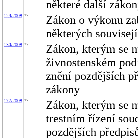
některé další záko
129/2008
??
Zákon o výkonu za
některých souvisej
130/2008
??
Zákon, kterým se m
živnostenském podn
znění pozdějších př
zákony
177/2008
??
Zákon, kterým se m
trestním řízení sou
pozdějších předpisů