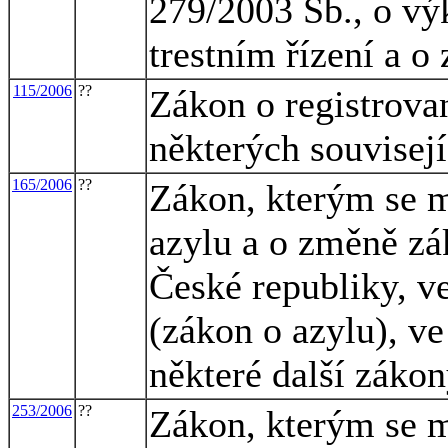
279/2003 Sb., o výk
trestním řízení a 
115/2006
??
Zákon o registrova
některých souvisej
165/2006
??
Zákon, kterým se m
azylu a o změně zák
České republiky, ve
(zákon o azylu), ve
některé další záko
253/2006
??
Zákon, kterým se m