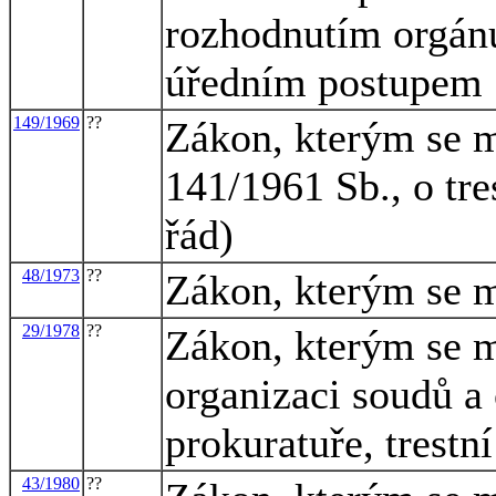
rozhodnutím orgán
úředním postupem
149/1969
??
Zákon, kterým se m
141/1961 Sb., o tre
řád)
48/1973
??
Zákon, kterým se mě
29/1978
??
Zákon, kterým se m
organizaci soudů a
prokuratuře, trestní
43/1980
??