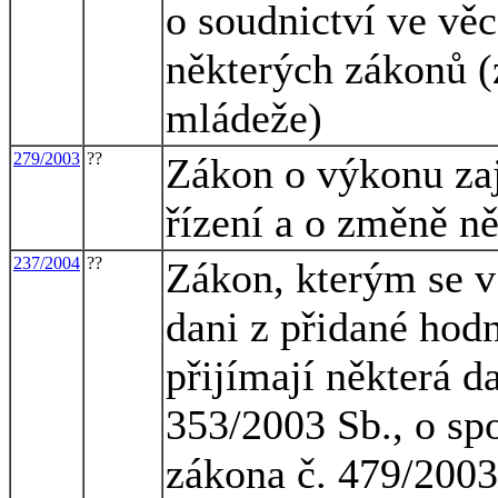
o soudnictví ve vě
některých zákonů (
mládeže)
279/2003
??
Zákon o výkonu zaj
řízení a o změně n
237/2004
??
Zákon, kterým se v 
dani z přidané hod
přijímají některá d
353/2003 Sb., o sp
zákona č. 479/2003