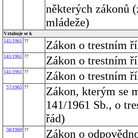
některých zákonů (
mládeže)
Vztahuje se k
141/1961
??
Zákon o trestním ří
141/1961
??
Zákon o trestním ří
141/1961
??
Zákon o trestním ří
57/1965
??
Zákon, kterým se m
141/1961 Sb., o tre
řád)
58/1969
??
Zákon o odpovědno