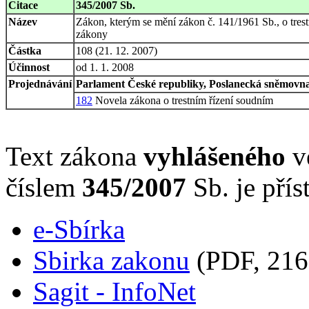
Citace
345/2007 Sb.
Název
Zákon, kterým se mění zákon č. 141/1961 Sb., o trestn
zákony
Částka
108 (21. 12. 2007)
Účinnost
od 1. 1. 2008
Projednávání
Parlament České republiky, Poslanecká sněmovna,
182
Novela zákona o trestním řízení soudním
Text zákona
vyhlášeného
ve
číslem
345/2007
Sb. je přís
e-Sbírka
Sbirka zakonu
(PDF, 216
Sagit - InfoNet