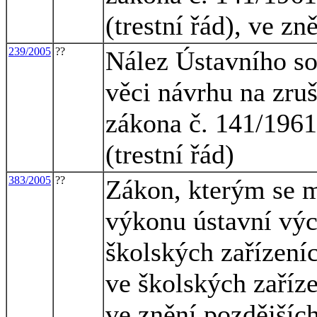
(trestní řád), ve z
239/2005
??
Nález Ústavního so
věci návrhu na zruš
zákona č. 141/1961
(trestní řád)
383/2005
??
Zákon, kterým se m
výkonu ústavní vý
školských zařízení
ve školských zaříz
ve znění pozdějších