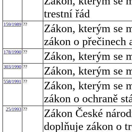
Zákon, kterým se m
trestní řád
159/1989
??
Zákon, kterým se m
zákon o přečinech a
178/1990
??
Zákon, kterým se mě
303/1990
??
Zákon, kterým se mě
558/1991
??
Zákon, kterým se mě
zákon o ochraně stá
25/1993
??
Zákon České národn
doplňuje zákon o tr