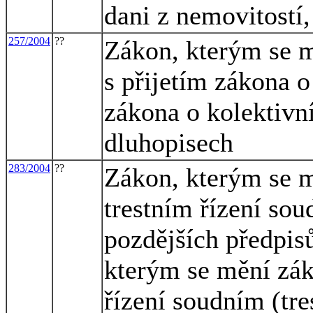
dani z nemovitostí,
257/2004
??
Zákon, kterým se m
s přijetím zákona o
zákona o kolektivn
dluhopisech
283/2004
??
Zákon, kterým se m
trestním řízení sou
pozdějších předpisů
kterým se mění zák
řízení soudním (tre