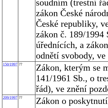
soudním (trestní řá
zákon České národní
České republiky, ve
zákon č. 189/1994 
úřednících, a zákon
odnětí svobody, ve
150/1997
??
Zákon, kterým se m
141/1961 Sb., o tre
řád), ve znění pozd
209/1997
??
Zákon o poskytnutí