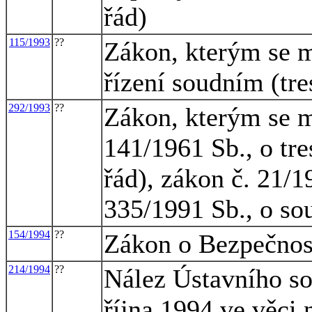
řád)
115/1993
??
Zákon, kterým se m
řízení soudním (tre
292/1993
??
Zákon, kterým se m
141/1961 Sb., o tre
řád), zákon č. 21/1
335/1991 Sb., o so
154/1994
??
Zákon o Bezpečnost
214/1994
??
Nález Ústavního so
října 1994 ve věci 