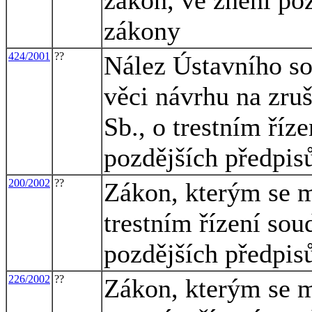
zákony
424/2001
??
Nález Ústavního so
věci návrhu na zru
Sb., o trestním říze
pozdějších předpis
200/2002
??
Zákon, kterým se m
trestním řízení sou
pozdějších předpis
226/2002
??
Zákon, kterým se m