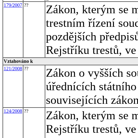
179/2007
??
Zákon, kterým se m
trestním řízení sou
pozdějších předpisů
Rejstříku trestů, v
Vztahováno k
121/2008
??
Zákon o vyšších so
úřednících státního
souvisejících záko
124/2008
??
Zákon, kterým se m
Rejstříku trestů, v