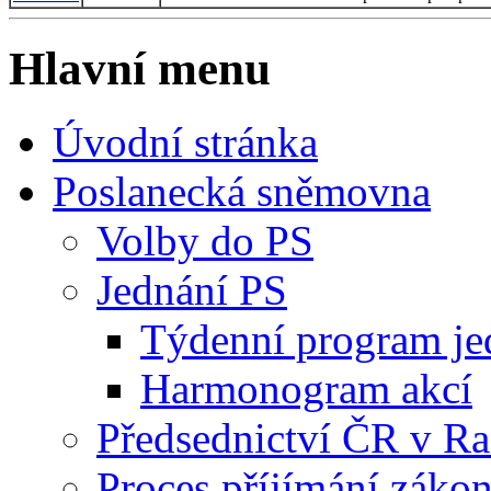
Hlavní menu
Úvodní stránka
Poslanecká sněmovna
Volby do PS
Jednání PS
Týdenní program je
Harmonogram akcí
Předsednictví ČR v R
Proces příjímání záko