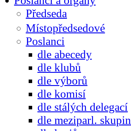
Poslanci a orgány
Předseda
Místopředsedové
Poslanci
dle abecedy
dle klubů
dle výborů
dle komisí
dle stálých delegací
dle meziparl. skupin