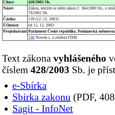
Citace
428/2003 Sb.
Název
Zákon, kterým se mění zákon č. 364/2000 Sb., o zruš
79/2002 Sb.
Částka
139 (12. 12. 2003)
Účinnost
od 12. 12. 2003
Projednávání
Parlament České republiky, Poslanecká sněmovna,
336
Novela z. o zrušení FDM
Text zákona
vyhlášeného
ve
číslem
428/2003
Sb. je přís
e-Sbírka
Sbirka zakonu
(PDF, 408
Sagit - InfoNet