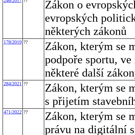
246/2017
??
Zákon o evropských
evropských politic
některých zákonů
178/2019
??
Zákon, kterým se m
podpoře sportu, ve 
některé další záko
284/2021
??
Zákon, kterým se m
s přijetím stavebn
471/2022
??
Zákon, kterým se m
právu na digitální