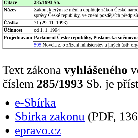
Citace
285/1993 Sb.
Název
Zákon, kterým se mění a doplňuje zákon České národní 
správy České republiky, ve znění pozdějších předpisů
Částka
71 (29. 11. 1993)
Účinnost
od 1. 1. 1994
Projednávání
Parlament České republiky, Poslanecká sněmovna,
595
Novela z. o zřízení ministerstev a jiných ústř. or
Text zákona
vyhlášeného
ve
číslem
285/1993
Sb. je přís
e-Sbírka
Sbirka zakonu
(PDF, 136
epravo.cz