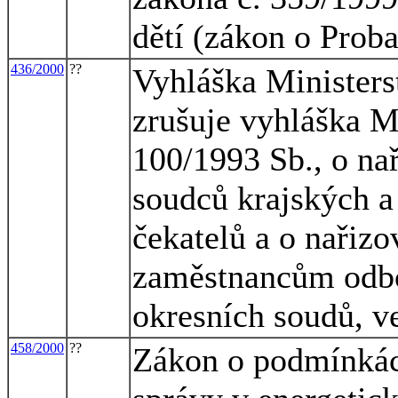
dětí (zákon o Prob
436/2000
??
Vyhláška Ministerst
zrušuje vyhláška Mi
100/1993 Sb., o na
soudců krajských a
čekatelů a o nařizo
zaměstnancům odbo
okresních soudů, v
458/2000
??
Zákon o podmínkách