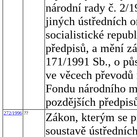
národní rady č. 2/1
jiných ústředních o
socialistické repub
předpisů, a mění z
171/1991 Sb., o pů
ve věcech převodů 
Fondu národního ma
pozdějších předpis
272/1996
??
Zákon, kterým se p
soustavě ústředníc