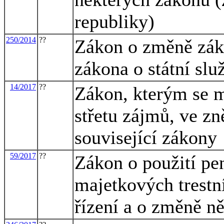
republiky)
250/2014
??
Zákon o změně záko
zákona o státní slu
14/2017
??
Zákon, kterým se m
střetu zájmů, ve zn
související zákony
59/2017
??
Zákon o použití pe
majetkových trestn
řízení a o změně n