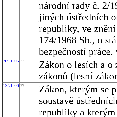
národní rady č. 2/1
jiných ústředních o
republiky, ve znění
174/1968 Sb., o st
bezpečností práce, 
289/1995
??
Zákon o lesích a o
zákonů (lesní záko
135/1996
??
Zákon, kterým se p
soustavě ústředníc
republiky a kterým