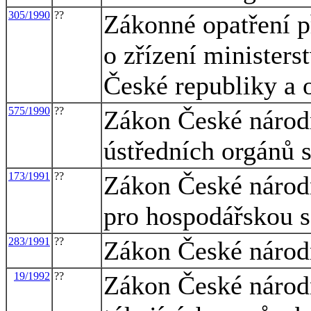
305/1990
??
Zákonné opatření p
o zřízení ministerst
České republiky a 
575/1990
??
Zákon České národn
ústředních orgánů 
173/1991
??
Zákon České národn
pro hospodářskou s
283/1991
??
Zákon České národn
19/1992
??
Zákon České národn