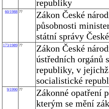
republiky
60/1988
??
Zákon České národn
působnosti minister
státní správy České
173/1989
??
Zákon České národn
ústředních orgánů s
republiky, v jejich
socialistické repub
9/1990
??
Zákonné opatření p
kterým se mění zák