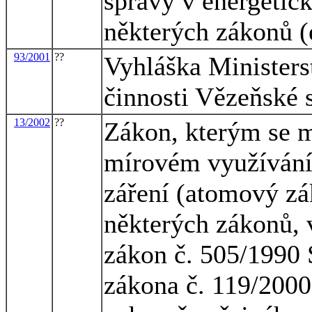
správy v energetic
některých zákonů (
93/2001
??
Vyhláška Ministers
činnosti Vězeňské 
13/2002
??
Zákon, kterým se m
mírovém využívání 
záření (atomový zá
některých zákonů, 
zákon č. 505/1990 S
zákona č. 119/2000