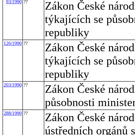
93/1990
??
Zákon České národn
týkajících se působ
republiky
126/1990
??
Zákon České národn
týkajících se působ
republiky
203/1990
??
Zákon České národn
působnosti ministe
288/1990
??
Zákon České národn
ústředních orgánů 