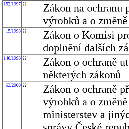
152/1997
??
Zákon na ochranu
výrobků a o změně 
15/1998
??
Zákon o Komisi pro
doplnění dalších z
148/1998
??
Zákon o ochraně ut
některých zákonů
63/2000
??
Zákon o ochraně p
výrobků a o změně 
ministerstev a jiný
správy České repub