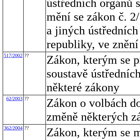
ústředních orgánů s
mění se zákon č. 2/
a jiných ústředních
republiky, ve znění
517/2002
??
Zákon, kterým se p
soustavě ústředních
některé zákony
62/2003
??
Zákon o volbách d
změně některých z
362/2004
??
Zákon, kterým se m