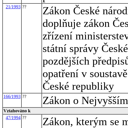
21/1993
??
Zákon České národn
doplňuje zákon Čes
zřízení ministerste
státní správy České
pozdějších předpisů
opatření v soustavě
České republiky
166/1993
??
Zákon o Nejvyšším
Vztahováno k
47/1994
??
Zákon, kterým se m