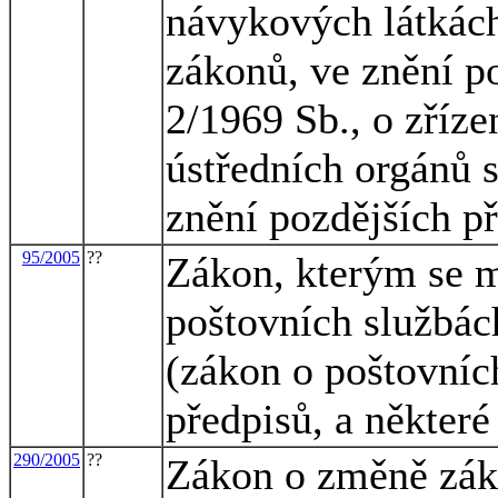
návykových látkách
zákonů, ve znění po
2/1969 Sb., o zříze
ústředních orgánů s
znění pozdějších p
95/2005
??
Zákon, kterým se m
poštovních službác
(zákon o poštovníc
předpisů, a některé
290/2005
??
Zákon o změně záko