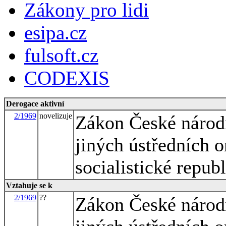
Zákony pro lidi
esipa.cz
fulsoft.cz
CODEXIS
Derogace aktivní
2/1969
novelizuje
Zákon České národn
jiných ústředních o
socialistické repub
Vztahuje se k
2/1969
??
Zákon České národn