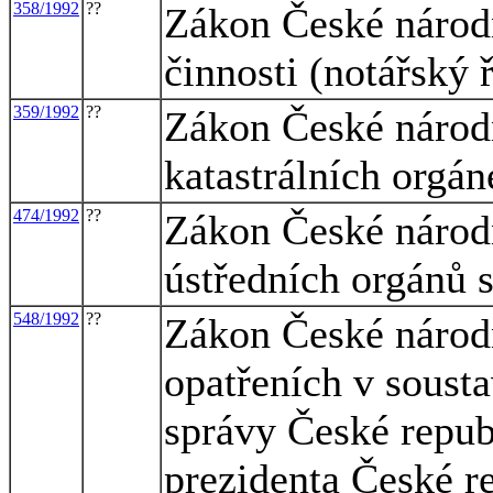
358/1992
??
Zákon České národn
činnosti (notářský 
359/1992
??
Zákon České národ
katastrálních orgán
474/1992
??
Zákon České národn
ústředních orgánů 
548/1992
??
Zákon České národn
opatřeních v sousta
správy České repub
prezidenta České r