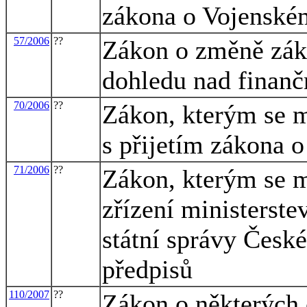
zákona o Vojenské
57/2006
??
Zákon o změně záko
dohledu nad finan
70/2006
??
Zákon, kterým se m
s přijetím zákona 
71/2006
??
Zákon, kterým se m
zřízení ministerste
státní správy České
předpisů
110/2007
??
Zákon o některých 