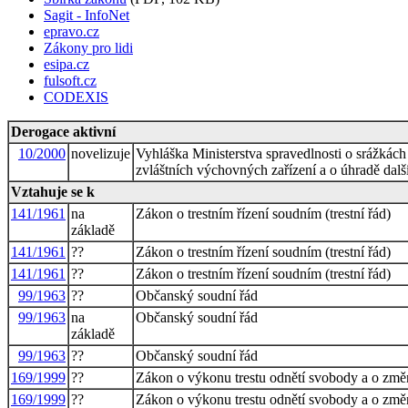
Sagit - InfoNet
epravo.cz
Zákony pro lidi
esipa.cz
fulsoft.cz
CODEXIS
Derogace aktivní
10/2000
novelizuje
Vyhláška Ministerstva spravedlnosti o srážkác
zvláštních výchovných zařízení a o úhradě dalš
Vztahuje se k
141/1961
na
Zákon o trestním řízení soudním (trestní řád)
základě
141/1961
??
Zákon o trestním řízení soudním (trestní řád)
141/1961
??
Zákon o trestním řízení soudním (trestní řád)
99/1963
??
Občanský soudní řád
99/1963
na
Občanský soudní řád
základě
99/1963
??
Občanský soudní řád
169/1999
??
Zákon o výkonu trestu odnětí svobody a o změ
169/1999
??
Zákon o výkonu trestu odnětí svobody a o změ