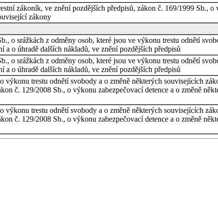
estní zákoník, ve znění pozdějších předpisů, zákon č. 169/1999 Sb., o
ouvisející zákony
Sb., o srážkách z odměny osob, které jsou ve výkonu trestu odnětí sv
í a o úhradě dalších nákladů, ve znění pozdějších předpisů
Sb., o srážkách z odměny osob, které jsou ve výkonu trestu odnětí sv
í a o úhradě dalších nákladů, ve znění pozdějších předpisů
o výkonu trestu odnětí svobody a o změně některých souvisejících záko
ákon č. 129/2008 Sb., o výkonu zabezpečovací detence a o změně někter
o výkonu trestu odnětí svobody a o změně některých souvisejících záko
ákon č. 129/2008 Sb., o výkonu zabezpečovací detence a o změně někter