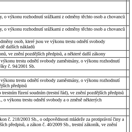
ány, o výkonu rozhodnutí srážkami z odměny těchto osob a chovanců
ány, o výkonu rozhodnutí srážkami z odměny těchto osob a chovanců
 odměny osob, které jsou ve výkonu trestu odnětí svobody
dě dalších nákladů
nů, ve znění pozdějších předpisů, a některé další zákony
ve výkonu trestu odnětí svobody zaměstnány, o výkonu rozhodnutí
ášky č. 94/2001 Sb.
ve výkonu trestu odnětí svobody zaměstnány, o výkonu rozhodnutí
jších předpisů
trestním řízení soudním (trestní řád), ve znění pozdějších předpisů
., o výkonu trestu odnětí svobody a o změně některých
ákon č. 218/2003 Sb., o odpovědnosti mládeže za protiprávní činy a
ch předpisů, a zákon č. 40/2009 Sb., trestní zákoník, ve znění