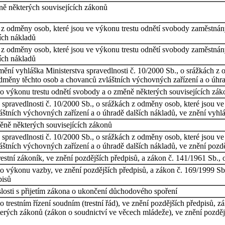
ně některých souvisejících zákonů
h z odměny osob, které jsou ve výkonu trestu odnětí svobody zaměstn
ích nákladů
h z odměny osob, které jsou ve výkonu trestu odnětí svobody zaměstn
ích nákladů
 mění vyhláška Ministerstva spravedlnosti č. 10/2000 Sb., o srážkách z
dměny těchto osob a chovanců zvláštních výchovných zařízení a o úhra
 výkonu trestu odnětí svobody a o změně některých souvisejících záko
a spravedlnosti č. 10/2000 Sb., o srážkách z odměny osob, které jsou 
štních výchovných zařízení a o úhradě dalších nákladů, ve znění vyhl
ně některých souvisejících zákonů
a spravedlnosti č. 10/2000 Sb., o srážkách z odměny osob, které jsou 
štních výchovných zařízení a o úhradě dalších nákladů, ve znění pozdě
stní zákoník, ve znění pozdějších předpisů, a zákon č. 141/1961 Sb., o 
o výkonu vazby, ve znění pozdějších předpisů, a zákon č. 169/1999 Sb
pisů
losti s přijetím zákona o ukončení důchodového spoření
 trestním řízení soudním (trestní řád), ve znění pozdějších předpisů, z
rých zákonů (zákon o soudnictví ve věcech mládeže), ve znění pozdější