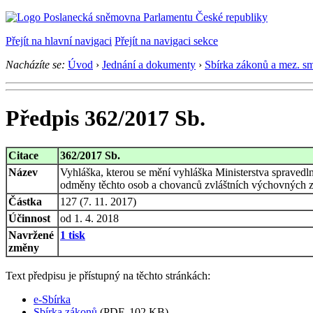
Přejít na hlavní navigaci
Přejít na navigaci sekce
Nacházíte se:
Úvod
›
Jednání a dokumenty
›
Sbírka zákonů a mez. s
Předpis 362/2017 Sb.
Citace
362/2017 Sb.
Název
Vyhláška, kterou se mění vyhláška Ministerstva spravedl
odměny těchto osob a chovanců zvláštních výchovných zař
Částka
127 (7. 11. 2017)
Účinnost
od 1. 4. 2018
Navržené
1 tisk
změny
Text předpisu je přístupný na těchto stránkách:
e-Sbírka
Sbírka zákonů
(PDF, 102 KB)