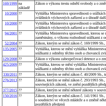
169/1999
na
Zákon o výkonu trestu odnětí svobody a o změ
základě
10/2000
??
Vyhláška Ministerstva spravedlnosti o srážkác
zvláštních výchovných zařízení a o úhradě dalš
10/2000
??
Vyhláška Ministerstva spravedlnosti o srážkác
zvláštních výchovných zařízení a o úhradě dalš
94/2001
??
Vyhláška Ministerstva spravedlnosti, kterou se
zaměstnány, o výkonu rozhodnutí srážkami z o
52/2004
??
Zákon, kterým se mění zákon č. 169/1999 Sb., o
135/2005
??
Vyhláška, kterou se mění vyhláška Ministerstv
srážkami z odměny těchto osob a chovanců zvlá
129/2008
??
Zákon o výkonu zabezpečovací detence a o změ
425/2009
??
Vyhláška, kterou se mění vyhláška Ministerstv
srážkami z odměny těchto osob a chovanců zvlá
330/2011
??
Zákon, kterým se mění zákon č. 40/2009 Sb., tre
276/2013
??
Zákon, kterým se mění zákon č. 293/1993 Sb., 
souvisejících zákonů, ve znění pozdějších před
377/2015
??
Zákon, kterým se mění některé zákony v souvis
150/2016
??
Zákon, kterým se mění zákon č. 141/1961 Sb., o
o soudnictví ve věcech mládeže a o změně někte
pozdějších předpisů