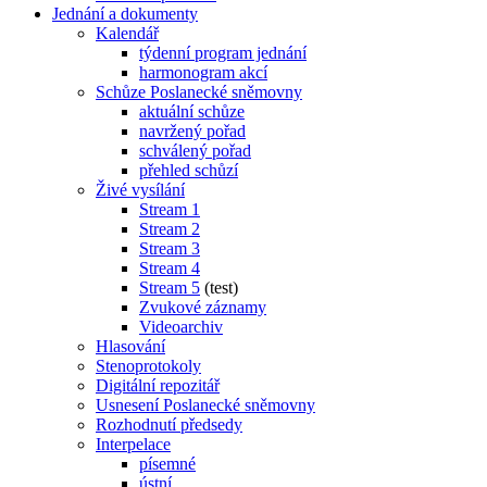
Jednání a dokumenty
Kalendář
týdenní program jednání
harmonogram akcí
Schůze Poslanecké sněmovny
aktuální schůze
navržený pořad
schválený pořad
přehled schůzí
Živé vysílání
Stream 1
Stream 2
Stream 3
Stream 4
Stream 5
(test)
Zvukové záznamy
Videoarchiv
Hlasování
Stenoprotokoly
Digitální repozitář
Usnesení Poslanecké sněmovny
Rozhodnutí předsedy
Interpelace
písemné
ústní