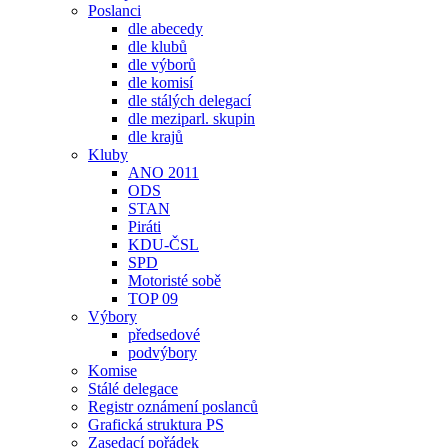
Poslanci
dle abecedy
dle klubů
dle výborů
dle komisí
dle stálých delegací
dle meziparl. skupin
dle krajů
Kluby
ANO 2011
ODS
STAN
Piráti
KDU-ČSL
SPD
Motoristé sobě
TOP 09
Výbory
předsedové
podvýbory
Komise
Stálé delegace
Registr oznámení poslanců
Grafická struktura PS
Zasedací pořádek