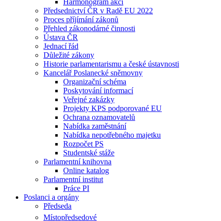
Harmonogram akcí
Předsednictví ČR v Radě EU 2022
Proces příjímání zákonů
Přehled zákonodárné činnosti
Ústava ČR
Jednací řád
Důležité zákony
Historie parlamentarismu a české ústavnosti
Kancelář Poslanecké sněmovny
Organizační schéma
Poskytování informací
Veřejné zakázky
Projekty KPS podporované EU
Ochrana oznamovatelů
Nabídka zaměstnání
Nabídka nepotřebného majetku
Rozpočet PS
Studentské stáže
Parlamentní knihovna
Online katalog
Parlamentní institut
Práce PI
Poslanci a orgány
Předseda
Místopředsedové