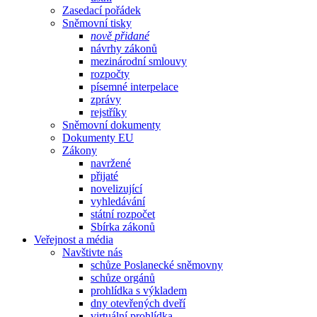
Zasedací pořádek
Sněmovní tisky
nově přidané
návrhy zákonů
mezinárodní smlouvy
rozpočty
písemné interpelace
zprávy
rejstříky
Sněmovní dokumenty
Dokumenty EU
Zákony
navržené
přijaté
novelizující
vyhledávání
státní rozpočet
Sbírka zákonů
Veřejnost a média
Navštivte nás
schůze Poslanecké sněmovny
schůze orgánů
prohlídka s výkladem
dny otevřených dveří
virtuální prohlídka