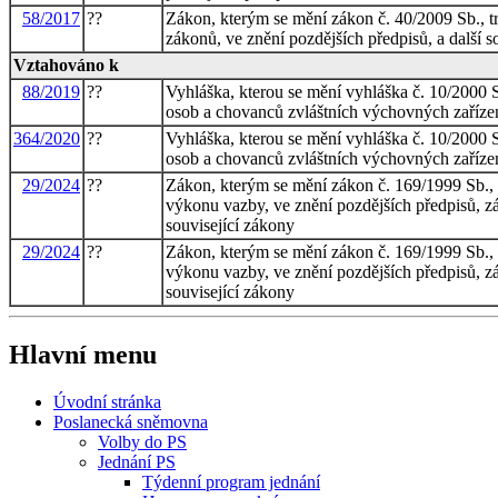
58/2017
??
Zákon, kterým se mění zákon č. 40/2009 Sb., tr
zákonů, ve znění pozdějších předpisů, a další s
Vztahováno k
88/2019
??
Vyhláška, kterou se mění vyhláška č. 10/2000 
osob a chovanců zvláštních výchovných zařízen
364/2020
??
Vyhláška, kterou se mění vyhláška č. 10/2000 
osob a chovanců zvláštních výchovných zařízen
29/2024
??
Zákon, kterým se mění zákon č. 169/1999 Sb., 
výkonu vazby, ve znění pozdějších předpisů, z
související zákony
29/2024
??
Zákon, kterým se mění zákon č. 169/1999 Sb., 
výkonu vazby, ve znění pozdějších předpisů, z
související zákony
Hlavní menu
Úvodní stránka
Poslanecká sněmovna
Volby do PS
Jednání PS
Týdenní program jednání