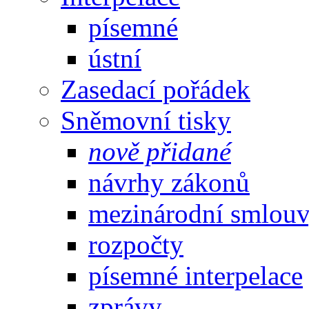
písemné
ústní
Zasedací pořádek
Sněmovní tisky
nově přidané
návrhy zákonů
mezinárodní smlou
rozpočty
písemné interpelace
zprávy