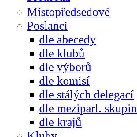
Místopředsedové
Poslanci
dle abecedy
dle klubů
dle výborů
dle komisí
dle stálých delegací
dle meziparl. skupin
dle krajů
Kluby