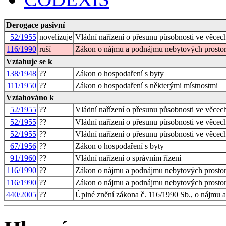
Derogace pasivní
52/1955
novelizuje
Vládní nařízení o přesunu působnosti ve věcec
116/1990
ruší
Zákon o nájmu a podnájmu nebytových prosto
Vztahuje se k
138/1948
??
Zákon o hospodaření s byty
111/1950
??
Zákon o hospodaření s některými místnostmi
Vztahováno k
52/1955
??
Vládní nařízení o přesunu působnosti ve věcec
52/1955
??
Vládní nařízení o přesunu působnosti ve věcec
52/1955
??
Vládní nařízení o přesunu působnosti ve věcec
67/1956
??
Zákon o hospodaření s byty
91/1960
??
Vládní nařízení o správním řízení
116/1990
??
Zákon o nájmu a podnájmu nebytových prosto
116/1990
??
Zákon o nájmu a podnájmu nebytových prosto
440/2005
??
Úplné znění zákona č. 116/1990 Sb., o nájmu 