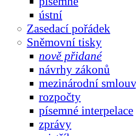
písemné
ústní
Zasedací pořádek
Sněmovní tisky
nově přidané
návrhy zákonů
mezinárodní smlou
rozpočty
písemné interpelace
zprávy