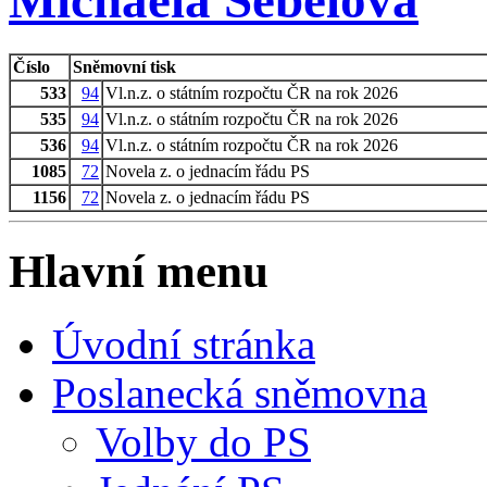
Michaela Šebelová
Číslo
Sněmovní tisk
533
94
Vl.n.z. o státním rozpočtu ČR na rok 2026
535
94
Vl.n.z. o státním rozpočtu ČR na rok 2026
536
94
Vl.n.z. o státním rozpočtu ČR na rok 2026
1085
72
Novela z. o jednacím řádu PS
1156
72
Novela z. o jednacím řádu PS
Hlavní menu
Úvodní stránka
Poslanecká sněmovna
Volby do PS