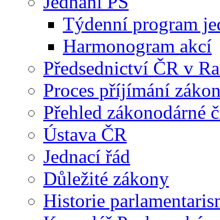
Jednání PS
Týdenní program je
Harmonogram akcí
Předsednictví ČR v R
Proces příjímání záko
Přehled zákonodárné č
Ústava ČR
Jednací řád
Důležité zákony
Historie parlamentaris