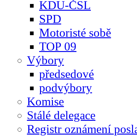
KDU-ČSL
SPD
Motoristé sobě
TOP 09
Výbory
předsedové
podvýbory
Komise
Stálé delegace
Registr oznámení posl