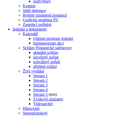
podvýbory
Komise
Stálé delegace
Registr oznámení poslanců
Grafická struktura PS
Zasedací pořádek
Jednání a dokumenty
Kalendář
týdenní program jednání
harmonogram akcí
Schůze Poslanecké sněmovny
aktuální schůze
navržený pořad
schválený pořad
přehled schůzí
Živé vysílání
Stream 1
Stream 2
Stream 3
Stream 4
Stream 5
(test)
Zvukové záznamy
Videoarchiv
Hlasování
Stenoprotokoly