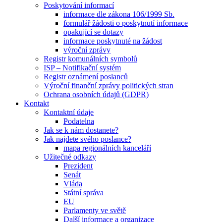
Poskytování informací
informace dle zákona 106/1999 Sb.
formulář žádosti o poskytnutí informace
opakující se dotazy
informace poskytnuté na žádost
výroční zprávy
Registr komunálních symbolů
ISP – Notifikační systém
Registr oznámení poslanců
Výroční finanční zprávy politických stran
Ochrana osobních údajů (GDPR)
Kontakt
Kontaktní údaje
Podatelna
Jak se k nám dostanete?
Jak najdete svého poslance?
mapa regionálních kanceláří
Užitečné odkazy
Prezident
Senát
Vláda
Státní správa
EU
Parlamenty ve světě
Další informace a organizace