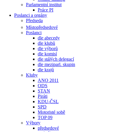
Parlamentní institut
Práce PI
Poslanci a orgány
Předseda
Místopředsedové
Poslanci
dle abecedy
dle klubů
dle výborů
dle komisí
dle stálých delegací
dle meziparl. skupin
dle krajů
Kluby
ANO 2011
ODS
STAN
Piráti
KDU-ČSL
SPD
Motoristé sobě
TOP 09
Výbory
předsedové