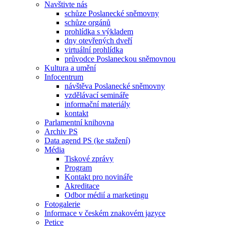
Navštivte nás
schůze Poslanecké sněmovny
schůze orgánů
prohlídka s výkladem
dny otevřených dveří
virtuální prohlídka
průvodce Poslaneckou sněmovnou
Kultura a umění
Infocentrum
návštěva Poslanecké sněmovny
vzdělávací semináře
informační materiály
kontakt
Parlamentní knihovna
Archiv PS
Data agend PS (ke stažení)
Média
Tiskové zprávy
Program
Kontakt pro novináře
Akreditace
Odbor médií a marketingu
Fotogalerie
Informace v českém znakovém jazyce
Petice