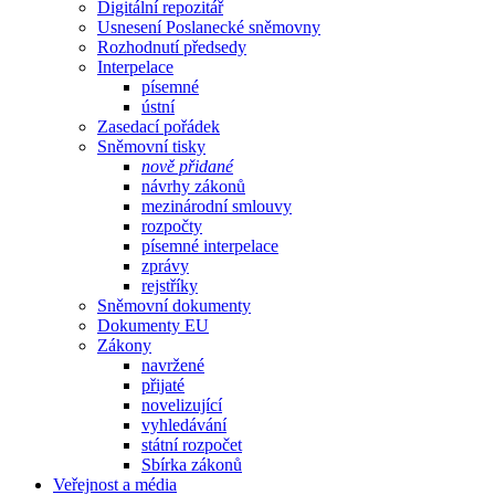
Digitální repozitář
Usnesení Poslanecké sněmovny
Rozhodnutí předsedy
Interpelace
písemné
ústní
Zasedací pořádek
Sněmovní tisky
nově přidané
návrhy zákonů
mezinárodní smlouvy
rozpočty
písemné interpelace
zprávy
rejstříky
Sněmovní dokumenty
Dokumenty EU
Zákony
navržené
přijaté
novelizující
vyhledávání
státní rozpočet
Sbírka zákonů
Veřejnost a média