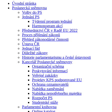
Úvodní stránka
Poslanecká sněmovna
Volby do PS
Jednání PS
Týdenní program jednání
Harmonogram akcí
Předsednictví ČR v Radě EU 2022
Proces příjímání zákonů
Přehled zákonodárné činnosti
Ústava ČR
Jednací řád
Důležité zákony
Historie parlamentarismu a české ústavnosti
Kancelář Poslanecké sněmovny
Organizační schéma
Poskytování informací
Veřejné zakázky
Projekty KPS podporované EU
Ochrana oznamovatelů
Nabídka zaměstnání
Nabídka nepotřebného majetku
Rozpočet PS
Studentské stáže
Parlamentní knihovna
Online katalog