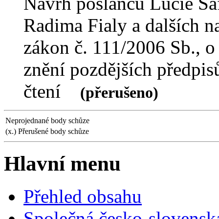
Návrh poslanců Lucie Š
Radima Fialy a dalších n
zákon č. 111/2006 Sb., o
znění pozdějších předpi
čtení
(přerušeno)
Neprojednané body schůze
(x.) Přerušené body schůze
Hlavní menu
Přehled obsahu
Společná česko-slovensk