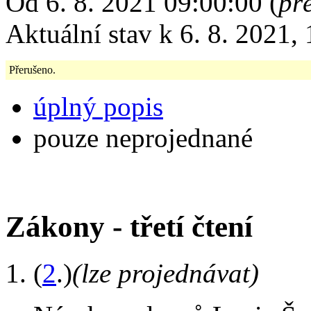
Od 6. 8. 2021 09:00:00 (
př
Aktuální stav k 6. 8. 2021,
Přerušeno.
úplný popis
pouze neprojednané
Zákony - třetí čtení
(
2
.)
(lze projednávat)