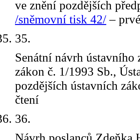
ve znění pozdějších předp
/sněmovní tisk 42/
– prvé
35.
Senátní návrh ústavního 
zákon č. 1/1993 Sb., Úst
pozdějších ústavních zá
čtení
36.
Návrh poslanců Zdeňka H