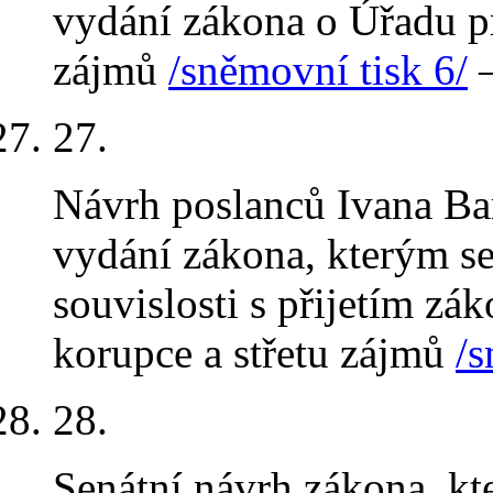
vydání zákona o Úřadu pr
zájmů
/sněmovní tisk 6/
–
27.
Návrh poslanců Ivana Ba
vydání zákona, kterým s
souvislosti s přijetím zá
korupce a střetu zájmů
/s
28.
Senátní návrh zákona, k