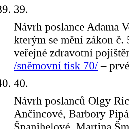
39.
Návrh poslance Adama Vo
kterým se mění zákon č. 
veřejné zdravotní pojiště
/sněmovní tisk 70/
– prvé
40.
Návrh poslanců Olgy Ric
Ančincové, Barbory Pip
Španihelové, Martina Šm