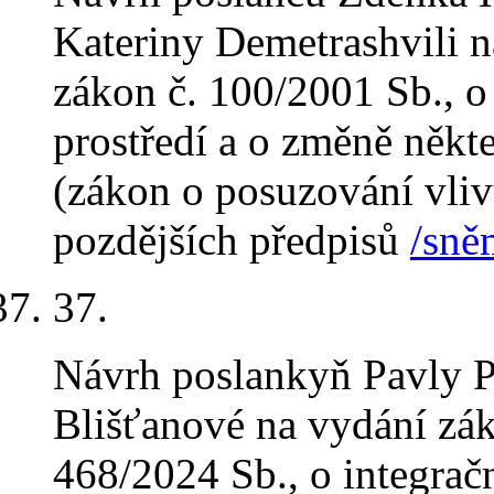
Kateriny Demetrashvili n
zákon č. 100/2001 Sb., o
prostředí a o změně někt
(zákon o posuzování vlivů
pozdějších předpisů
/sně
37.
Návrh poslankyň Pavly 
Blišťanové na vydání zák
468/2024 Sb., o integra