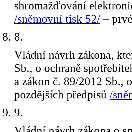
shromažďování elektronic
/sněmovní tisk 52/
– prvé
8.
Vládní návrh zákona, kt
Sb., o ochraně spotřebite
a zákon č. 89/2012 Sb., 
pozdějších předpisů
/sně
9.
Vládní návrh zákona o sp