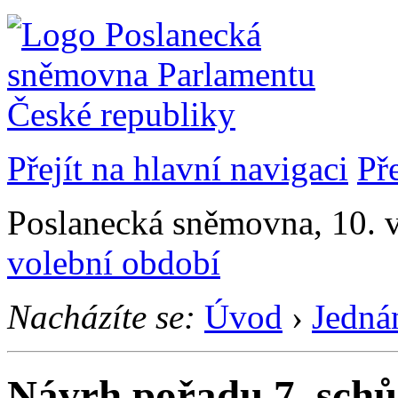
Přejít na hlavní navigaci
Př
Poslanecká sněmovna, 10. 
volební období
Nacházíte se:
Úvod
›
Jedná
Návrh pořadu 7. schů