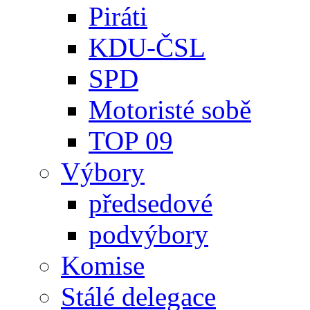
Piráti
KDU-ČSL
SPD
Motoristé sobě
TOP 09
Výbory
předsedové
podvýbory
Komise
Stálé delegace