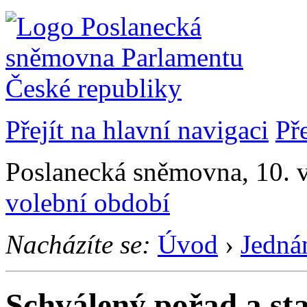
Přejít na hlavní navigaci
Př
Poslanecká sněmovna, 10. 
volební období
Nacházíte se:
Úvod
›
Jedná
Schválený pořad a st