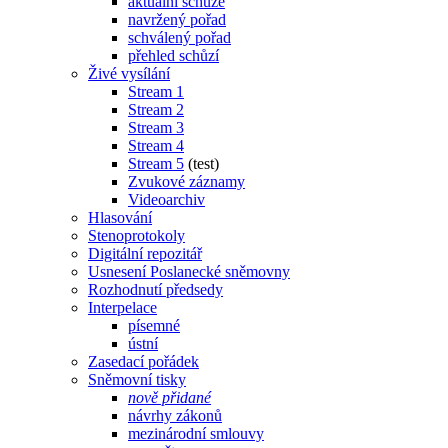
aktuální schůze
navržený pořad
schválený pořad
přehled schůzí
Živé vysílání
Stream 1
Stream 2
Stream 3
Stream 4
Stream 5
(test)
Zvukové záznamy
Videoarchiv
Hlasování
Stenoprotokoly
Digitální repozitář
Usnesení Poslanecké sněmovny
Rozhodnutí předsedy
Interpelace
písemné
ústní
Zasedací pořádek
Sněmovní tisky
nově přidané
návrhy zákonů
mezinárodní smlouvy