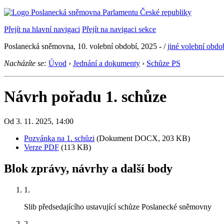
Přejít na hlavní navigaci
Přejít na navigaci sekce
Poslanecká sněmovna, 10. volební období, 2025 -
/
jiné volební obdo
Nacházíte se:
Úvod
›
Jednání a dokumenty
›
Schůze PS
Návrh pořadu 1. schůze
Od 3. 11. 2025, 14:00
Pozvánka na 1. schůzi
(Dokument DOCX, 203 KB)
Verze PDF
(113 KB)
Blok zprávy, návrhy a další body
1.
Slib předsedajícího ustavující schůze Poslanecké sněmovny
2.