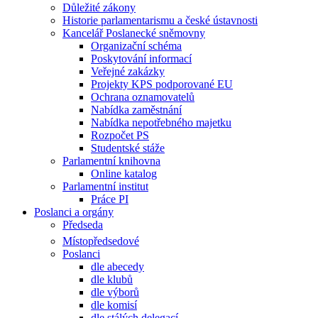
Důležité zákony
Historie parlamentarismu a české ústavnosti
Kancelář Poslanecké sněmovny
Organizační schéma
Poskytování informací
Veřejné zakázky
Projekty KPS podporované EU
Ochrana oznamovatelů
Nabídka zaměstnání
Nabídka nepotřebného majetku
Rozpočet PS
Studentské stáže
Parlamentní knihovna
Online katalog
Parlamentní institut
Práce PI
Poslanci a orgány
Předseda
Místopředsedové
Poslanci
dle abecedy
dle klubů
dle výborů
dle komisí
dle stálých delegací