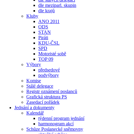
dle meziparl. skupin
dle krajů
Kluby
ANO 2011
ODS
STAN
Piráti
KDU-ČSL
SPD
Motoristé sobě
TOP 09
Výbory
předsedové
podvýbory
Komise
Stálé delegace
Registr oznámení poslanců
Grafická struktura PS
Zasedací pořádek
Jednání a dokumenty
Kalendář
týdenní program jednání
harmonogram akcí
Schůze Poslanecké sněmovny