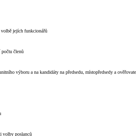
volbě jejích funkcionářů
 počtu členů
unitního výboru a na kandidáty na předsedu, místopředsedy a ověřova
u
i volby poslanců