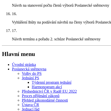
Návrh na stanovení počtu členů výborů Poslanecké sněmovny
16.
Vyhlášení lhůty na podávání návrhů na členy výborů Poslane
17.
Návrh termínu a pořadu 2. schůze Poslanecké sněmovny
Hlavní menu
Úvodní stránka
Poslanecká sněmovna
Volby do PS
Jednání PS
Týdenní program jednání
Harmonogram akcí
Předsednictví ČR v Radě EU 2022
Proces příjímání zákonů
Přehled zákonodárné činnosti
Ústava ČR
Jednací řád