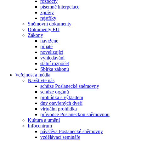
rozpočty
písemné interpelace
zprávy
rejstříky
Sněmovní dokumenty
Dokumenty EU
Zákony
navržené
přijaté
novelizující
vyhledávání
státní rozpočet
Sbírka zákonů
Veřejnost a média
Navštivte nás
schůze Poslanecké sněmovny
schůze orgánů
prohlídka s výkladem
dny otevřených dveří
virtuální prohlídka
průvodce Poslaneckou sněmovnou
Kultura a umění
Infocentrum
návštěva Poslanecké sněmovny
vzdělávací semináře