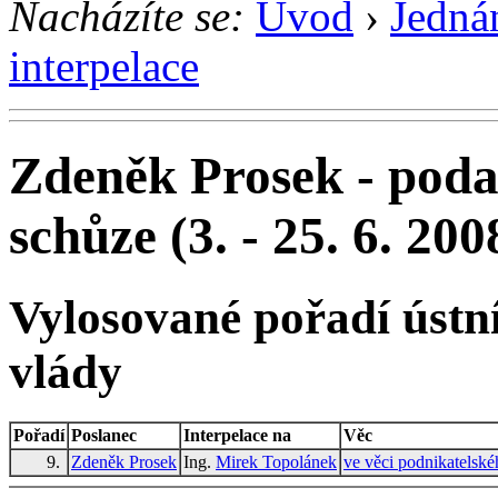
Nacházíte se:
Úvod
›
Jedná
interpelace
Zdeněk Prosek - podan
schůze (3. - 25. 6. 200
Vylosované pořadí ústní
vlády
Pořadí
Poslanec
Interpelace na
Věc
9.
Zdeněk Prosek
Ing.
Mirek Topolánek
ve věci podnikatelské