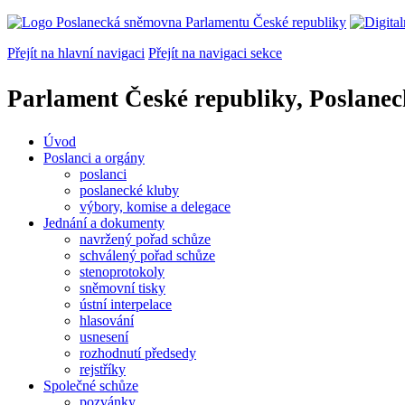
Přejít na hlavní navigaci
Přejít na navigaci sekce
Parlament České republiky, Poslane
Úvod
Poslanci a orgány
poslanci
poslanecké kluby
výbory, komise a delegace
Jednání a dokumenty
navržený pořad schůze
schválený pořad schůze
stenoprotokoly
sněmovní tisky
ústní interpelace
hlasování
usnesení
rozhodnutí předsedy
rejstříky
Společné schůze
pozvánky