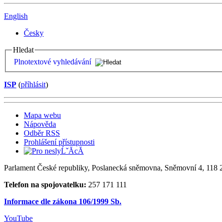
English
Česky
Hledat
Plnotextové vyhledávání
ISP
(
příhlásit
)
Mapa webu
Nápověda
Odběr RSS
Prohlášení přístupnosti
Parlament České republiky, Poslanecká sněmovna, Sněmovní 4, 118 2
Telefon na spojovatelku:
257 171 111
Informace dle zákona 106/1999 Sb.
YouTube