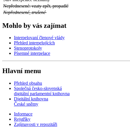
Nepřednesené: vzaty zpět, propadlé
Nepřednesené, zrušené
Mohlo by vás zajímat
Interpelovaní členové vlády
Přehled interpelujících
Stenoprotokoly
Písemné interpelace
Hlavní menu
Přehled obsahu
Společná česko-slovenská
digitální parlamentní knihovna
Digitální knihovna
České sněmy
Informace
Rejstříky
Zajímavosti v repozitáři