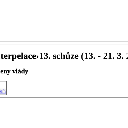
terpelace
›
13. schůze (13. - 21. 3.
leny vlády
lín