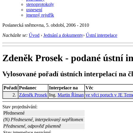
stenoprotokoly
usnesení
jmenný rejstřík
Poslanecká sněmovna, 5. období, 2006 - 2010
Nacházíte se:
Úvod
›
Jednání a dokumenty
›
Ústní interpelace
Zdeněk Prosek - podané ústní in
Vylosované pořadí ústních interpelací na č
Pořadí
Poslanec
Interpelace na
Věc
2.
Zdeněk Prosek
Ing.
Martin Říman
ve věci poruch v JE Teme
Stav projednávání:
Přednesené
(N) Přednesené, interpelovaný nepřítomen
Přednesené, odpověď písemně
Stav interpelace neznámý