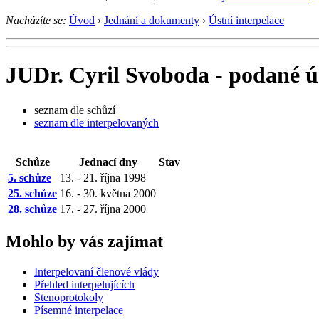
Nacházíte se:
Úvod
›
Jednání a dokumenty
›
Ústní interpelace
JUDr. Cyril Svoboda - podané ús
seznam dle schůzí
seznam dle interpelovaných
Schůze
Jednací dny
Stav
5. schůze
13. - 21. října 1998
25. schůze
16. - 30. května 2000
28. schůze
17. - 27. října 2000
Mohlo by vás zajímat
Interpelovaní členové vlády
Přehled interpelujících
Stenoprotokoly
Písemné interpelace