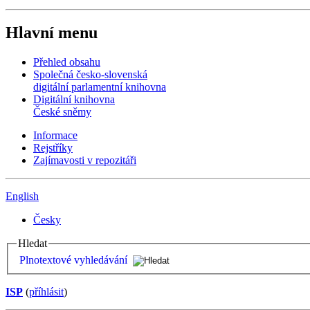
Hlavní menu
Přehled obsahu
Společná česko-slovenská
digitální parlamentní knihovna
Digitální knihovna
České sněmy
Informace
Rejstříky
Zajímavosti v repozitáři
English
Česky
Hledat
Plnotextové vyhledávání
ISP
(
příhlásit
)