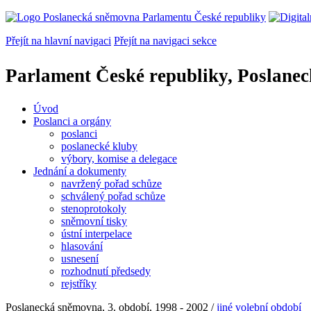
Přejít na hlavní navigaci
Přejít na navigaci sekce
Parlament České republiky, Poslane
Úvod
Poslanci a orgány
poslanci
poslanecké kluby
výbory, komise a delegace
Jednání a dokumenty
navržený pořad schůze
schválený pořad schůze
stenoprotokoly
sněmovní tisky
ústní interpelace
hlasování
usnesení
rozhodnutí předsedy
rejstříky
Poslanecká sněmovna, 3. období, 1998 - 2002 /
jiné volební období