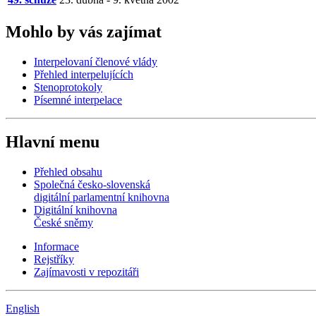
Mohlo by vás zajímat
Interpelovaní členové vlády
Přehled interpelujících
Stenoprotokoly
Písemné interpelace
Hlavní menu
Přehled obsahu
Společná česko-slovenská
digitální parlamentní knihovna
Digitální knihovna
České sněmy
Informace
Rejstříky
Zajímavosti v repozitáři
English