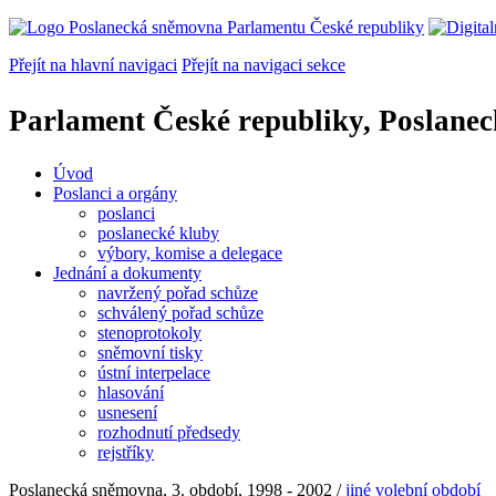
Přejít na hlavní navigaci
Přejít na navigaci sekce
Parlament České republiky, Poslane
Úvod
Poslanci a orgány
poslanci
poslanecké kluby
výbory, komise a delegace
Jednání a dokumenty
navržený pořad schůze
schválený pořad schůze
stenoprotokoly
sněmovní tisky
ústní interpelace
hlasování
usnesení
rozhodnutí předsedy
rejstříky
Poslanecká sněmovna, 3. období, 1998 - 2002 /
jiné volební období