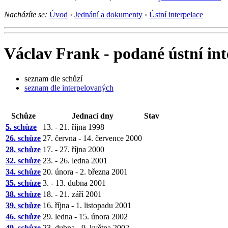
Nacházíte se:
Úvod
›
Jednání a dokumenty
›
Ústní interpelace
Václav Frank - podané ústní int
seznam dle schůzí
seznam dle interpelovaných
Schůze
Jednací dny
Stav
5. schůze
13. - 21. října 1998
26. schůze
27. června - 14. července 2000
28. schůze
17. - 27. října 2000
32. schůze
23. - 26. ledna 2001
34. schůze
20. února - 2. března 2001
35. schůze
3. - 13. dubna 2001
38. schůze
18. - 21. září 2001
39. schůze
16. října - 1. listopadu 2001
46. schůze
29. ledna - 15. února 2002
49. schůze
23. dubna - 9. května 2002