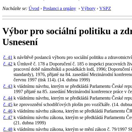
Nacházíte se:
Úvod
›
Poslanci a orgány
›
Výbory
›
VSPZ
Výbor pro sociální politiku a zd
Usnesení
č. 41
k návštěvě poslanců výboru pro sociální politiku a zdravotnict
č. 42
k Úmluvě č. 178 a Doporučení č. 185 o inspekci pracovních ži
pracovní době námořníků a posádkách lodí, 1996; Doporučení 
standardy), 1976, přijaté na 84. zasedání Mezinárodní konfere
červnu 1997 (tisk 114). (14. dubna 1999)
č. 43
k vládnímu návrhu, kterým se předkládá Parlamentu České repu
1997 přijaté na 85. zasedání Mezinárodní konference práce v č
č. 44
k vládnímu návrhu, kterým se předkládá Parlamentu České repu
č. 45
ke zprovoznění schodišťových plošin pro vozíčkáře. (14. dubn
č. 46
k vládnímu návrhu zákona, kterým se předkládá Parlamentu ČR
č. 47
k vládnímu návrhu zákona, kterým se předkládá Parlamentu Čes
(21. dubna 1999)
č. 48
k vládnímu návrhu zákona, kterým se mění zákon č. 79/1997 Sb.,