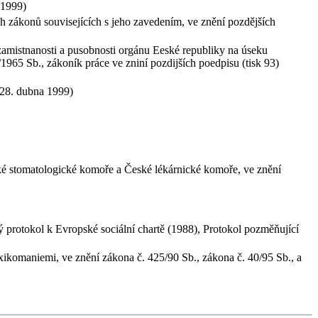
a 1999)
h zákonů souvisejících s jeho zavedením, ve znění pozdějších
 zamistnanosti a pusobnosti orgánu Eeské republiky na úseku
/1965 Sb., zákoník práce ve zniní pozdijších poedpisu (tisk 93)
 (28. dubna 1999)
ké stomatologické komoře a České lékárnické komoře, ve znění
 protokol k Evropské sociální chartě (1988), Protokol pozměňující
xikomaniemi, ve znění zákona č. 425/90 Sb., zákona č. 40/95 Sb., a