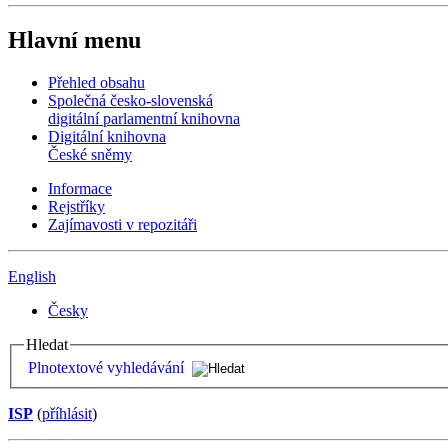
Hlavní menu
Přehled obsahu
Společná česko-slovenská
digitální parlamentní knihovna
Digitální knihovna
České sněmy
Informace
Rejstříky
Zajímavosti v repozitáři
English
Česky
Hledat
Plnotextové vyhledávání
ISP
(
příhlásit
)