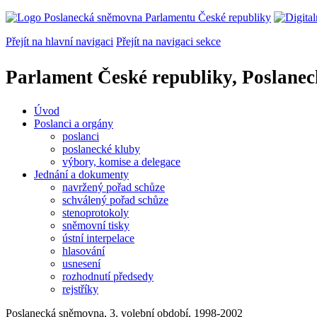
Přejít na hlavní navigaci
Přejít na navigaci sekce
Parlament České republiky, Poslane
Úvod
Poslanci a orgány
poslanci
poslanecké kluby
výbory, komise a delegace
Jednání a dokumenty
navržený pořad schůze
schválený pořad schůze
stenoprotokoly
sněmovní tisky
ústní interpelace
hlasování
usnesení
rozhodnutí předsedy
rejstříky
Poslanecká sněmovna, 3. volební období, 1998-2002