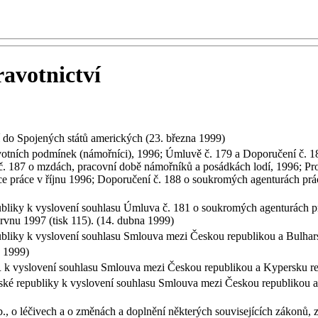
ravotnictví
ví do Spojených států amerických (23. března 1999)
votních podmínek (námořníci), 1996; Úmluvě č. 179 a Doporučení č. 
č. 187 o mzdách, pracovní době námořníků a posádkách lodí, 1996; P
nce práce v říjnu 1996; Doporučení č. 188 o soukromých agenturách prác
bliky k vyslovení souhlasu Úmluva č. 181 o soukromých agenturách pr
ervnu 1997 (tisk 115). (14. dubna 1999)
bliky k vyslovení souhlasu Smlouva mezi Českou republikou a Bulhars
a 1999)
 k vyslovení souhlasu Smlouva mezi Českou republikou a Kypersku rep
ké republiky k vyslovení souhlasu Smlouva mezi Českou republikou a 
 o léčivech a o změnách a doplnění některých souvisejících zákonů, zá