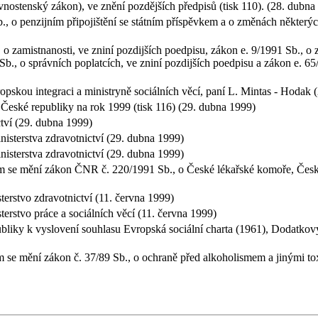
vnostenský zákon), ve znění pozdějších předpisů (tisk 110). (28. dubn
, o penzijním připojištění se státním příspěvkem a o změnách některýc
o zamistnanosti, ve zniní pozdijších poedpisu, zákon e. 9/1991 Sb., o
Sb., o správních poplatcích, ve zniní pozdijších poedpisu a zákon e. 65
ropskou integraci a ministryně sociálních věcí, paní L. Mintas - Hodak
České republiky na rok 1999 (tisk 116) (29. dubna 1999)
ctví (29. dubna 1999)
Ministerstva zdravotnictví (29. dubna 1999)
Ministerstva zdravotnictví (29. dubna 1999)
rým se mění zákon ČNR č. 220/1991 Sb., o České lékařské komoře, Čes
terstvo zdravotnictví (11. června 1999)
terstvo práce a sociálních věcí (11. června 1999)
liky k vyslovení souhlasu Evropská sociální charta (1961), Dodatkový
ým se mění zákon č. 37/89 Sb., o ochraně před alkoholismem a jinými to