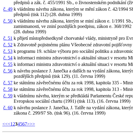
předpisů a zák. č. 455/1991 Sb., o živnostenském podnikání (ži
č. 49
k vládnímu návrhu zákona, kterým se mění zákon č. 42/1994 Sb.
předpisů (tisk 112) (28. dubna 1999)
č. 50
k vládnímu návrhu zákona, kterým se miní zákon e. 1/1991 Sb., 
zamistnanosti, ve zniní pozdijších poedpisu, zákon e. 368/1992 
(28. dubna 1999)
č. 51
k přijetí místopředsedkyně chorvatské vlády, ministryně pro Ev
č. 52
k Zdravotně pojistnému plánu Všeobecné zdravotní pojišťovny 
č. 53
k programu 19. schůze výboru pro sociální politiku a zdravotni
č. 54
k informaci ministra zdravotnictví o aktuální situaci v resortu 
č. 55
k informaci ministra zdravotnictví o aktuální situaci v resortu 
č. 56
k návrhu poslance J. Janečka a dalších na vydání zákona, kte
pozdějších předpisů (tisk 129). (11. června 1999)
č. 57
ke státnímu závěrečnému účtu za rok 1998, kapitola 335 - Minis
č. 58
ke státnímu závěrečnému účtu za rok 1998, kapitola 313 - Minis
č. 59
k vládnímu návrhu, kterým se předkládá Parlamentu České repub
Evropskou sociální chartu (1991) (tisk 113). (16. června 1999)
č. 60
k návrhu poslance J. Janečka, J. Talíře na vydání zákona, kter
zákona č. 299/97 Sb. (tisk 96). (16. června 1999)
<<
<
1
2
3
4
5
6
7
>
>>