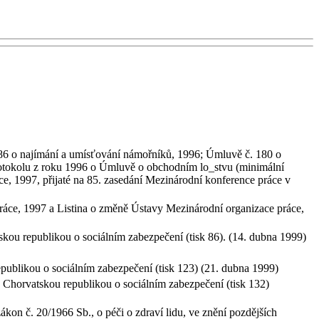
186 o najímání a umísťování námořníků, 1996; Úmluvě č. 180 o
rotokolu z roku 1996 o Úmluvě o obchodním lo_stvu (minimální
e, 1997, přijaté na 85. zasedání Mezinárodní konference práce v
áce, 1997 a Listina o změně Ústavy Mezinárodní organizace práce,
kou republikou o sociálním zabezpečení (tisk 86). (14. dubna 1999)
ublikou o sociálním zabezpečení (tisk 123) (21. dubna 1999)
Chorvatskou republikou o sociálním zabezpečení (tisk 132)
kon č. 20/1966 Sb., o péči o zdraví lidu, ve znění pozdějších