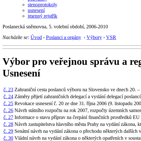
stenoprotokoly
usnesení
jmenný rejstřík
Poslanecká sněmovna, 5. volební období, 2006-2010
Nacházíte se:
Úvod
›
Poslanci a orgány
›
Výbory
›
VSR
Výbor pro veřejnou správu a reg
Usnesení
č. 23
Zahraniční cesta poslanců výboru na Slovensko ve dnech 20. – 
č. 24
Záměry přijetí zahraničních delegací a vyslání delegací poslan
č. 25
Revokace usnesení č. 20 ze dne 31. října 2006 (9. listopadu 20
č. 26
Návrh státního rozpočtu na rok 2007, rozpočty územních samos
č. 27
Informace o stavu příprav na čerpání finančních prostředků EU 
č. 28
Návrh zastupitelstva hlavního města Prahy na vydání zákona, k
č. 29
Senátní návrh na vydání zákona o přechodu některých dalších v
č. 30
Vládní návrh na vydání zákona o některých opatřeních v soustav