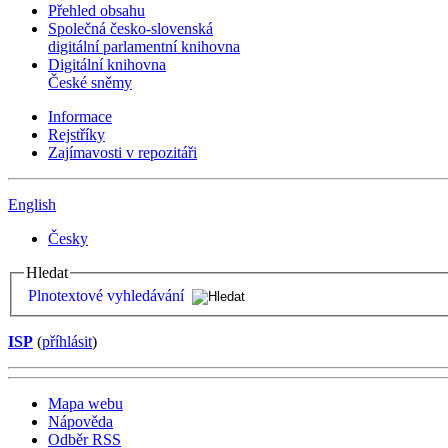
Přehled obsahu
Společná česko-slovenská
digitální parlamentní knihovna
Digitální knihovna
České sněmy
Informace
Rejstříky
Zajímavosti v repozitáři
English
Česky
Hledat
Plnotextové vyhledávání
ISP
(
příhlásit
)
Mapa webu
Nápověda
Odběr RSS