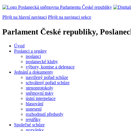
Přejít na hlavní navigaci
Přejít na navigaci sekce
Parlament České republiky, Poslane
Úvod
Poslanci a orgány
poslanci
poslanecké kluby
výbory, komise a delegace
Jednání a dokumenty
navržený pořad schůze
schválený pořad schůze
stenoprotokoly
sněmovní tisky
ústní interpelace
hlasování
usnesení
rozhodnutí předsedy
rejstříky
Společné schůze
pozvánky