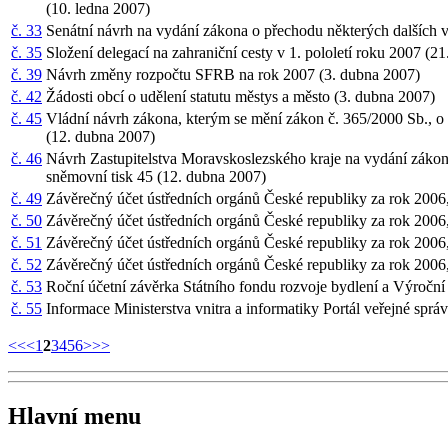
(10. ledna 2007)
č. 33
Senátní návrh na vydání zákona o přechodu některých dalších v
č. 35
Složení delegací na zahraniční cesty v 1. pololetí roku 2007 (2
č. 39
Návrh změny rozpočtu SFRB na rok 2007 (3. dubna 2007)
č. 42
Žádosti obcí o udělení statutu městys a město (3. dubna 2007)
č. 45
Vládní návrh zákona, kterým se mění zákon č. 365/2000 Sb., o 
(12. dubna 2007)
č. 46
Návrh Zastupitelstva Moravskoslezského kraje na vydání zákon
sněmovní tisk 45 (12. dubna 2007)
č. 49
Závěrečný účet ústředních orgánů České republiky za rok 2006
č. 50
Závěrečný účet ústředních orgánů České republiky za rok 2006, 
č. 51
Závěrečný účet ústředních orgánů České republiky za rok 2006,
č. 52
Závěrečný účet ústředních orgánů České republiky za rok 2006, 
č. 53
Roční účetní závěrka Státního fondu rozvoje bydlení a Výroční
č. 55
Informace Ministerstva vnitra a informatiky Portál veřejné spr
<<
<
1
2
3
4
5
6
>
>>
Hlavní menu