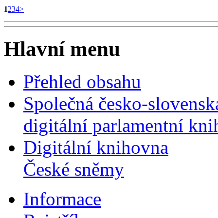
1
2
3
4
>
Hlavní menu
Přehled obsahu
Společná česko-slovensk
digitální parlamentní kn
Digitální knihovna
České sněmy
Informace