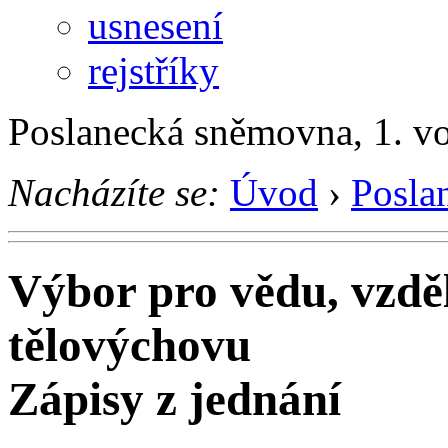
usnesení
rejstříky
Poslanecká sněmovna, 1. v
Nacházíte se:
Úvod
›
Posla
Výbor pro vědu, vzděl
tělovýchovu
Zápisy z jednání