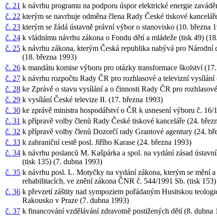
č. 21
k návrhu programu na podporu úspor elektrické energie zavád
č. 22
kterým se navrhuje odměna člena Rady České tiskové kancelář
č. 23
kterým se žádá ústavně právní výbor o stanovisko (10. března 
č. 24
k vládnímu návrhu zákona o Fondu dětí a mládeže (tisk 49) (1
č. 25
k návrhu zákona, kterým Česká republika nabývá pro Národní d
(18. března 1993)
č. 26
k mandátu komise výboru pro otázky transformace školství (17
č. 27
k návrhu rozpočtu Rady ČR pro rozhlasové a televizní vysílání 
č. 28
ke Zprávě o stavu vysílání a o činnosti Rady ČR pro rozhlasové 
č. 29
k vysílání České televize II. (17. března 1993)
č. 30
ke zprávě ministra hospodářství o ČR k usnesení výboru č. 16
č. 31
k přípravě volby členů Rady České tiskové kanceláře (24. bře
č. 32
k přípravě volby členů Dozorčí rady Grantové agentury (24. b
č. 33
k zahraniční cestě posl. Jiřího Karase (24. března 1993)
č. 34
k návrhu poslanců M. Kašpárka a spol. na vydání zásad ústavní
(tisk 135) (7. dubna 1993)
č. 35
k návrhu posl. L. Motyčky na vydání zákona, kterým se mění 
rehabilitacích, ve znění zákona ČNR č. 544/1991 Sb. (tisk 153
č. 36
k převzetí záštity nad sympoziem pořádaným Husitskou teologi
Rakousko v Praze (7. dubna 1993)
č. 37
k financování vzdělávání zdravotně postižených dětí (8. dubna