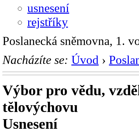
usnesení
rejstříky
Poslanecká sněmovna, 1. v
Nacházíte se:
Úvod
›
Posla
Výbor pro vědu, vzděl
tělovýchovu
Usnesení