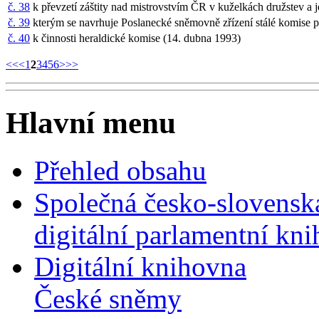
č. 38
k převzetí záštity nad mistrovstvím ČR v kuželkách družstev a
č. 39
kterým se navrhuje Poslanecké sněmovně zřízení stálé komise 
č. 40
k činnosti heraldické komise (14. dubna 1993)
<<
<
1
2
3
4
5
6
>
>>
Hlavní menu
Přehled obsahu
Společná česko-slovensk
digitální parlamentní kn
Digitální knihovna
České sněmy