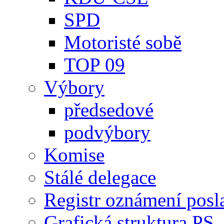
SPD
Motoristé sobě
TOP 09
Výbory
předsedové
podvýbory
Komise
Stálé delegace
Registr oznámení posl
Grafická struktura PS