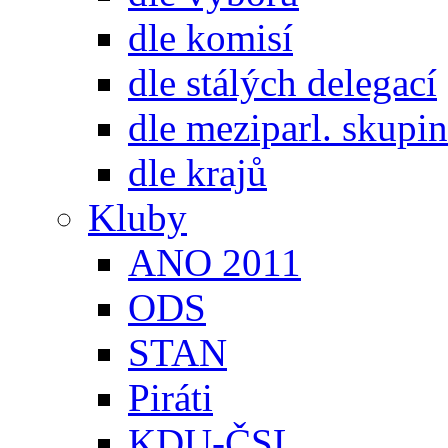
dle komisí
dle stálých delegací
dle meziparl. skupin
dle krajů
Kluby
ANO 2011
ODS
STAN
Piráti
KDU-ČSL