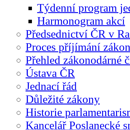
Týdenní program je
Harmonogram akcí
Předsednictví ČR v R
Proces příjímání záko
Přehled zákonodárné č
Ústava ČR
Jednací řád
Důležité zákony
Historie parlamentaris
Kancelář Poslanecké 