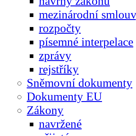
návrhy zákonů
mezinárodní smlou
rozpočty
písemné interpelace
zprávy
rejstříky
Sněmovní dokumenty
Dokumenty EU
Zákony
navržené