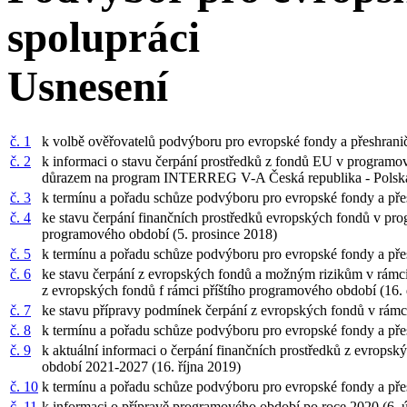
spolupráci
Usnesení
č. 1
k volbě ověřovatelů podvýboru pro evropské fondy a přeshrani
č. 2
k informaci o stavu čerpání prostředků z fondů EU v programo
důrazem na program INTERREG V-A Česká republika - Polská
č. 3
k termínu a pořadu schůze podvýboru pro evropské fondy a pře
č. 4
ke stavu čerpání finančních prostředků evropských fondů v pr
programového období (5. prosince 2018)
č. 5
k termínu a pořadu schůze podvýboru pro evropské fondy a přes
č. 6
ke stavu čerpání z evropských fondů a možným rizikům v rám
z evropských fondů f rámci příštího programového období (16
č. 7
ke stavu přípravy podmínek čerpání z evropských fondů v rám
č. 8
k termínu a pořadu schůze podvýboru pro evropské fondy a pře
č. 9
k aktuální informaci o čerpání finančních prostředků z evrop
období 2021-2027 (16. října 2019)
č. 10
k termínu a pořadu schůze podvýboru pro evropské fondy a přes
č. 11
k informaci o přípravě programového období po roce 2020 (6.