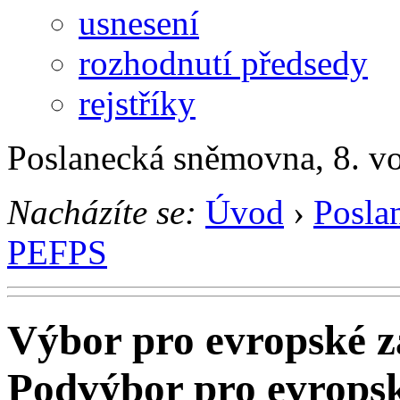
usnesení
rozhodnutí předsedy
rejstříky
Poslanecká sněmovna, 8. v
Nacházíte se:
Úvod
›
Posla
PEFPS
Výbor pro evropské zá
Podvýbor pro evropsk