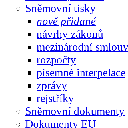
Sněmovní tisky
nově přidané
návrhy zákonů
mezinárodní smlou
rozpočty
písemné interpelace
zprávy
rejstříky
Sněmovní dokumenty
Dokumenty EU