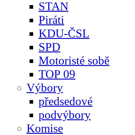
STAN
Piráti
KDU-ČSL
SPD
Motoristé sobě
TOP 09
Výbory
předsedové
podvýbory
Komise