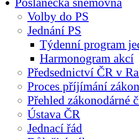
Poslanecká sněmovna
Volby do PS
Jednání PS
Týdenní program je
Harmonogram akcí
Předsednictví ČR v R
Proces příjímání záko
Přehled zákonodárné č
Ústava ČR
Jednací řád