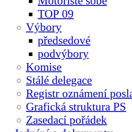
Motoristé sobě
TOP 09
Výbory
předsedové
podvýbory
Komise
Stálé delegace
Registr oznámení posl
Grafická struktura PS
Zasedací pořádek