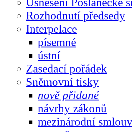
Usnesení Poslanecké 
Rozhodnutí předsedy
Interpelace
písemné
ústní
Zasedací pořádek
Sněmovní tisky
nově přidané
návrhy zákonů
mezinárodní smlou