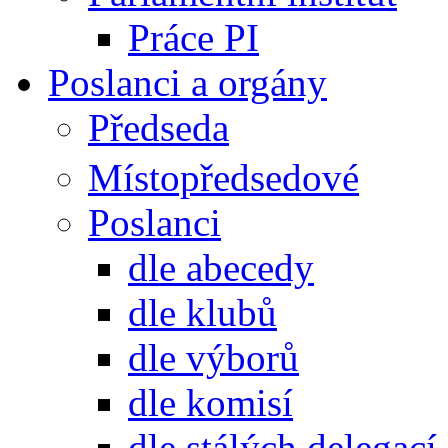
Práce PI
Poslanci a orgány
Předseda
Místopředsedové
Poslanci
dle abecedy
dle klubů
dle výborů
dle komisí
dle stálých delegací