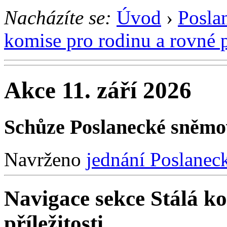
Nacházíte se:
Úvod
›
Posla
komise pro rodinu a rovné př
Akce 11. září 2026
Schůze Poslanecké sněm
Navrženo
jednání Poslane
Navigace sekce
Stálá ko
příležitosti